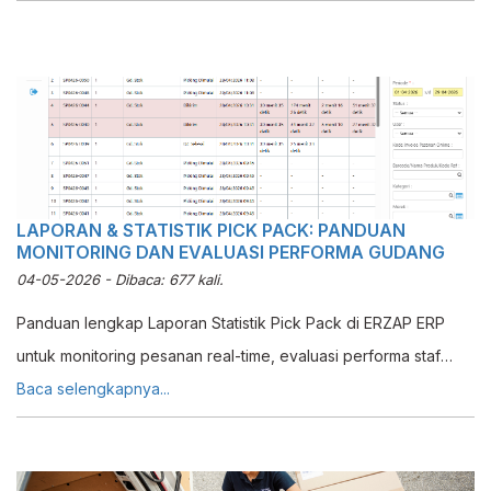
LAPORAN & STATISTIK PICK PACK: PANDUAN
MONITORING DAN EVALUASI PERFORMA GUDANG
04-05-2026 - Dibaca: 677 kali.
Panduan lengkap Laporan Statistik Pick Pack di ERZAP ERP
untuk monitoring pesanan real-time, evaluasi performa staf
picking, QC, packing, dan identifikasi bottleneck gudang.
Baca selengkapnya...