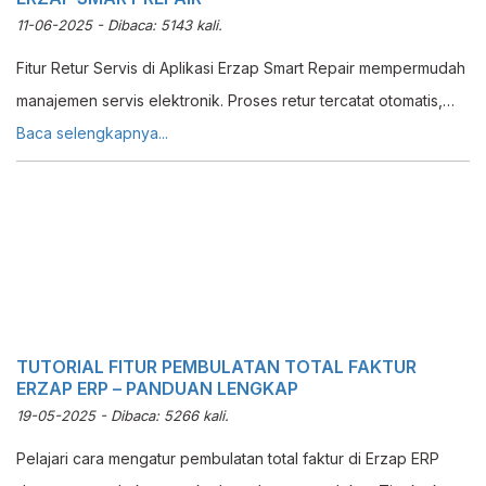
11-06-2025 - Dibaca: 5143 kali.
Fitur Retur Servis di Aplikasi Erzap Smart Repair mempermudah
manajemen servis elektronik. Proses retur tercatat otomatis,
efisien, dan meningkatkan kepuasan pelanggan.
Baca selengkapnya...
TUTORIAL FITUR PEMBULATAN TOTAL FAKTUR
ERZAP ERP – PANDUAN LENGKAP
19-05-2025 - Dibaca: 5266 kali.
Pelajari cara mengatur pembulatan total faktur di Erzap ERP