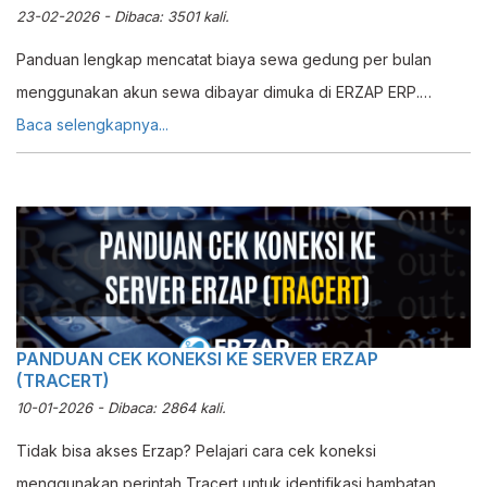
23-02-2026 - Dibaca: 3501 kali.
Panduan lengkap mencatat biaya sewa gedung per bulan
menggunakan akun sewa dibayar dimuka di ERZAP ERP.
Sesuai prinsip matching cost dengan revenue.
Baca selengkapnya...
PANDUAN CEK KONEKSI KE SERVER ERZAP
(TRACERT)
10-01-2026 - Dibaca: 2864 kali.
Tidak bisa akses Erzap? Pelajari cara cek koneksi
menggunakan perintah Tracert untuk identifikasi hambatan