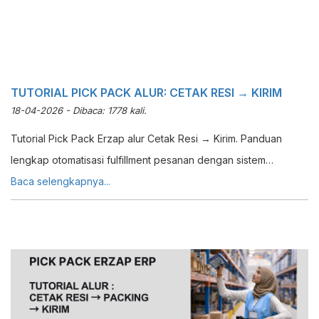
TUTORIAL PICK PACK ALUR: CETAK RESI → KIRIM
18-04-2026 - Dibaca: 1778 kali.
Tutorial Pick Pack Erzap alur Cetak Resi → Kirim. Panduan
lengkap otomatisasi fulfillment pesanan dengan sistem
warehouse management yang efisien.
Baca selengkapnya...