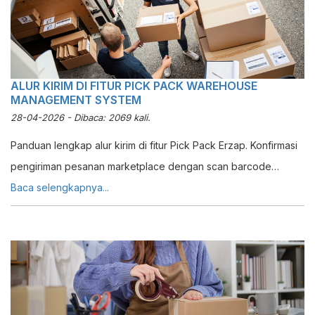
ALUR KIRIM DI FITUR PICK PACK WAREHOUSE
MANAGEMENT SYSTEM
28-04-2026 - Dibaca: 2069 kali.
Panduan lengkap alur kirim di fitur Pick Pack Erzap. Konfirmasi
pengiriman pesanan marketplace dengan scan barcode
otomatis dan pencatatan transaksi real-time.
Baca selengkapnya...