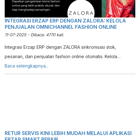
INTEGRASI ERZAP ERP DENGAN ZALORA: KELOLA
PENJUALAN OMNICHANNEL FASHION ONLINE
11-07-2025 - Dibaca: 4770 kali.
Integrasi Erzap ERP dengan ZALORA sinkronisasi stok,
pesanan, dan penjualan fashion online otomatis. Kelola
omnichannel zalora lebih efisien dalam satu sistem.
Baca selengkapnya...
RETUR SERVIS KINI LEBIH MUDAH MELALUI APLIKASI
ERZAP SMART REPAIR