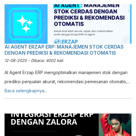
AI AGENT ERZAP ERP: MANAJEMEN STOK CERDAS
DENGAN PREDIKSI & REKOMENDASI OTOMATIS
12-08-2025 - Dibaca: 4002 kali.
AI Agent Erzap ERP mengoptimalkan manajemen stok dengan
prediksi penjualan akurat, rekomendasi pemesanan otomatis,
dan analisis stok minimum untuk efisiensi inventaris retail.
Baca selengkapnya...