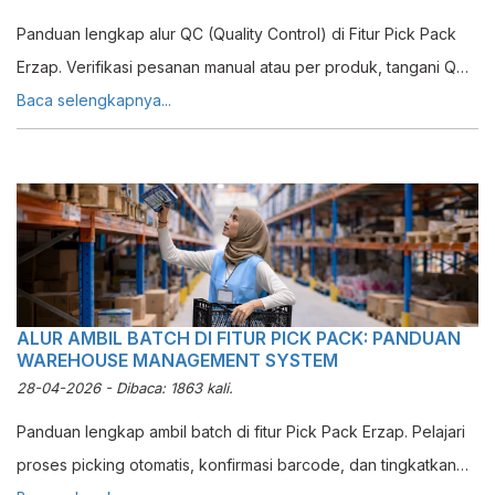
Panduan lengkap alur QC (Quality Control) di Fitur Pick Pack
Erzap. Verifikasi pesanan manual atau per produk, tangani QC
tidak valid, dan reprocess pesanan dengan mudah.
Baca selengkapnya...
ALUR AMBIL BATCH DI FITUR PICK PACK: PANDUAN
WAREHOUSE MANAGEMENT SYSTEM
28-04-2026 - Dibaca: 1863 kali.
Panduan lengkap ambil batch di fitur Pick Pack Erzap. Pelajari
proses picking otomatis, konfirmasi barcode, dan tingkatkan