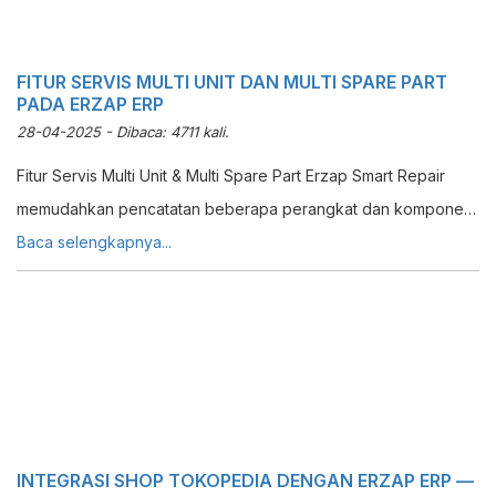
FITUR SERVIS MULTI UNIT DAN MULTI SPARE PART
PADA ERZAP ERP
28-04-2025 - Dibaca: 4711 kali.
Fitur Servis Multi Unit & Multi Spare Part Erzap Smart Repair
memudahkan pencatatan beberapa perangkat dan komponen
dalam satu transaksi servis yang terorganisir dan efisien.
Baca selengkapnya...
INTEGRASI SHOP TOKOPEDIA DENGAN ERZAP ERP —