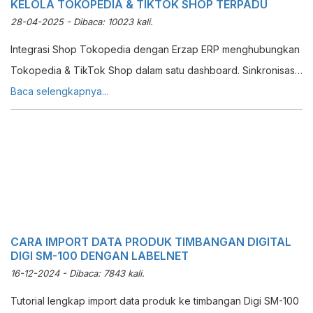
KELOLA TOKOPEDIA & TIKTOK SHOP TERPADU
28-04-2025 - Dibaca: 10023 kali.
Integrasi Shop Tokopedia dengan Erzap ERP menghubungkan
Tokopedia & TikTok Shop dalam satu dashboard. Sinkronisasi
stok & pesanan otomatis, kelola omnichannel dengan efisien.
Baca selengkapnya...
CARA IMPORT DATA PRODUK TIMBANGAN DIGITAL
DIGI SM-100 DENGAN LABELNET
16-12-2024 - Dibaca: 7843 kali.
Tutorial lengkap import data produk ke timbangan Digi SM-100