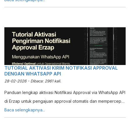
TUTORIAL AKTIVASI KIRIM NOTIFIKASI APPROVAL
DENGAN WHATSAPP API
28-02-2026 - Dibaca: 2961 kali.
Panduan lengkap aktivasi Notifikasi Approval via WhatsApp API
di Erzap untuk pengajuan approval otomatis dan mempercepat
proses operasional perusahaan Anda.
Baca selengkapnya...