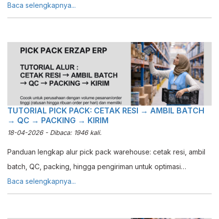
fulfillment order cepat dan akurat.
Baca selengkapnya...
TUTORIAL PICK PACK: CETAK RESI → AMBIL BATCH
→ QC → PACKING → KIRIM
18-04-2026 - Dibaca: 1946 kali.
Panduan lengkap alur pick pack warehouse: cetak resi, ambil
batch, QC, packing, hingga pengiriman untuk optimasi
fulfillment order.
Baca selengkapnya...