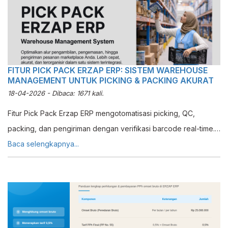
FITUR PICK PACK ERZAP ERP: SISTEM WAREHOUSE
MANAGEMENT UNTUK PICKING & PACKING AKURAT
18-04-2026 - Dibaca: 1671 kali.
Fitur Pick Pack Erzap ERP mengotomatisasi picking, QC,
packing, dan pengiriman dengan verifikasi barcode real-time.
Kurangi error dan tingkatkan akurasi pesanan hingga 95%.
Baca selengkapnya...