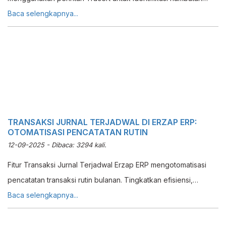
jaringan dan dapatkan solusi dari tim support.
Baca selengkapnya...
TRANSAKSI JURNAL TERJADWAL DI ERZAP ERP:
OTOMATISASI PENCATATAN RUTIN
12-09-2025 - Dibaca: 3294 kali.
Fitur Transaksi Jurnal Terjadwal Erzap ERP mengotomatisasi
pencatatan transaksi rutin bulanan. Tingkatkan efisiensi,
konsistensi, dan kurangi human error dalam akuntansi.
Baca selengkapnya...