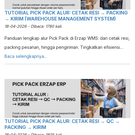
TUTORIAL PICK PACK ALUR: CETAK RESI → PACKING
→ KIRIM (WAREHOUSE MANAGEMENT SYSTEM)
18-04-2026 - Dibaca: 1780 kali.
Panduan lengkap alur Pick Pack di Erzap WMS: dari cetak resi,
packing pesanan, hingga pengiriman. Tingkatkan efisiensi
fulfillment warehouse Anda.
Baca selengkapnya...
TUTORIAL PICK PACK ALUR: CETAK RESI → QC →
PACKING → KIRIM
18-04-2026 - Dibaca: 1805 kali.