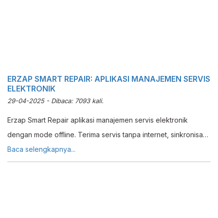
ERZAP SMART REPAIR: APLIKASI MANAJEMEN SERVIS
ELEKTRONIK
29-04-2025 - Dibaca: 7093 kali.
Erzap Smart Repair aplikasi manajemen servis elektronik
dengan mode offline. Terima servis tanpa internet, sinkronisasi
otomatis, kelola multi unit dan spare part.
Baca selengkapnya...