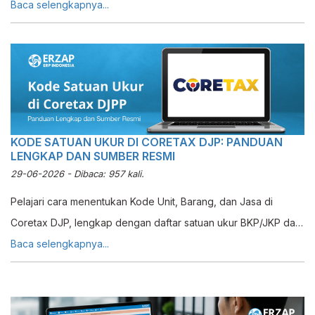
Baca selengkapnya...
KODE SATUAN UKUR DI CORETAX DJP: PANDUAN
LENGKAP DAN SUMBER RESMI
29-06-2026 - Dibaca: 957 kali.
Pelajari cara menentukan Kode Unit, Barang, dan Jasa di
Coretax DJP, lengkap dengan daftar satuan ukur BKP/JKP dan
cara dapatkan kode resmi terbaru dari DJP.
Baca selengkapnya...