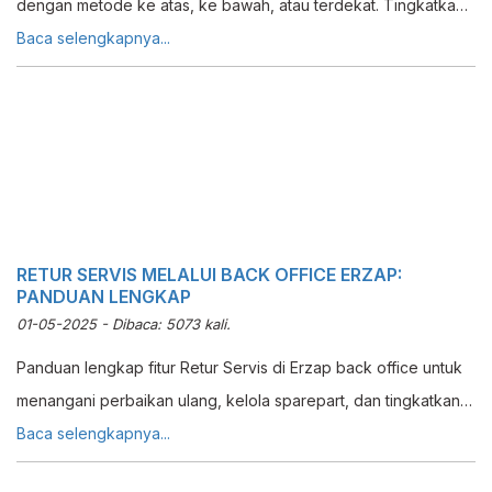
dengan metode ke atas, ke bawah, atau terdekat. Tingkatkan
efisiensi kasir dan kurangi uang receh.
Baca selengkapnya...
RETUR SERVIS MELALUI BACK OFFICE ERZAP:
PANDUAN LENGKAP
01-05-2025 - Dibaca: 5073 kali.
Panduan lengkap fitur Retur Servis di Erzap back office untuk
menangani perbaikan ulang, kelola sparepart, dan tingkatkan
kualitas layanan purna jual elektronik.
Baca selengkapnya...