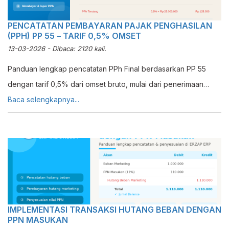
PENCATATAN PEMBAYARAN PAJAK PENGHASILAN
(PPH) PP 55 – TARIF 0,5% OMSET
13-03-2026 - Dibaca: 2120 kali.
Panduan lengkap pencatatan PPh Final berdasarkan PP 55
dengan tarif 0,5% dari omset bruto, mulai dari penerimaan
piutang, pengakuan beban pajak, hingga pembayaran.
Baca selengkapnya...
IMPLEMENTASI TRANSAKSI HUTANG BEBAN DENGAN
PPN MASUKAN