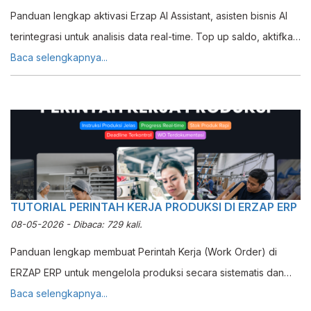
Panduan lengkap aktivasi Erzap AI Assistant, asisten bisnis AI
terintegrasi untuk analisis data real-time. Top up saldo, aktifkan
akses user, dan mulai berkonsultasi dengan AI.
Baca selengkapnya...
TUTORIAL PERINTAH KERJA PRODUKSI DI ERZAP ERP
08-05-2026 - Dibaca: 729 kali.
Panduan lengkap membuat Perintah Kerja (Work Order) di
ERZAP ERP untuk mengelola produksi secara sistematis dan
terkontrol.
Baca selengkapnya...