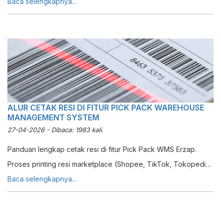
efisiensi warehouse management system.
Baca selengkapnya...
ALUR CETAK RESI DI FITUR PICK PACK WAREHOUSE
MANAGEMENT SYSTEM
27-04-2026 - Dibaca: 1983 kali.
Panduan lengkap cetak resi di fitur Pick Pack WMS Erzap.
Proses printing resi marketplace (Shopee, TikTok, Tokopedia)
terintegrasi dalam satu dashboard.
Baca selengkapnya...