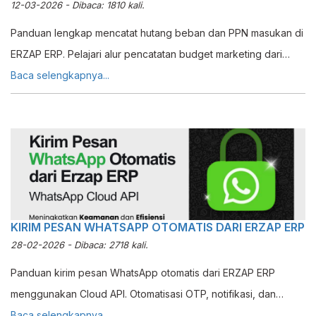
12-03-2026 - Dibaca: 1810 kali.
Panduan lengkap mencatat hutang beban dan PPN masukan di
ERZAP ERP. Pelajari alur pencatatan budget marketing dari
awal hingga penyesuaian pajak masukan.
Baca selengkapnya...
KIRIM PESAN WHATSAPP OTOMATIS DARI ERZAP ERP
28-02-2026 - Dibaca: 2718 kali.
Panduan kirim pesan WhatsApp otomatis dari ERZAP ERP
menggunakan Cloud API. Otomatisasi OTP, notifikasi, dan
approval dengan mudah dan aman.
Baca selengkapnya...