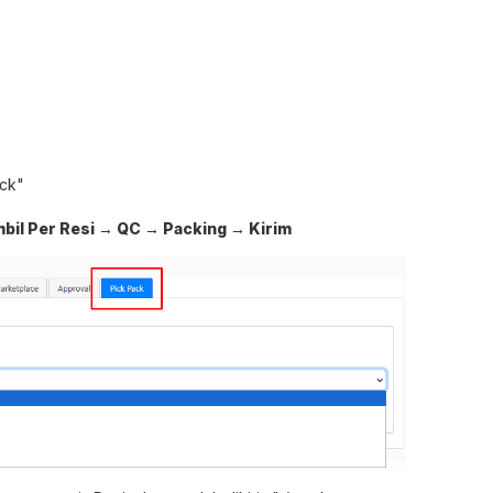
ack"
bil Per Resi → QC → Packing → Kirim