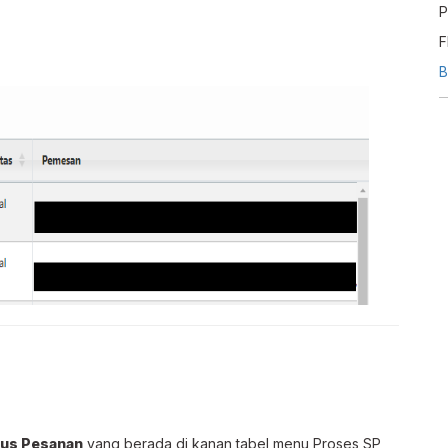
P
F
p
B
p
l
tus Pesanan
yang berada di kanan tabel menu Proses SP