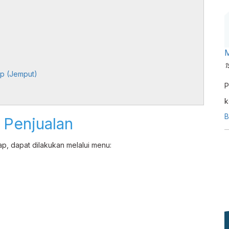
M
1
Up (Jemput)
P
k
k
B
 Penjualan
E
p, dapat dilakukan melalui menu:
s
s
dan
p
f
i