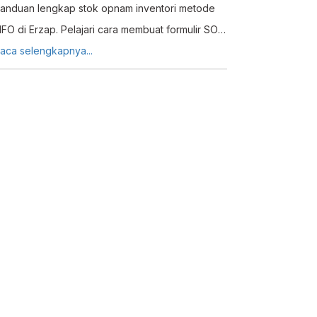
anduan lengkap stok opnam inventori metode
IFO di Erzap. Pelajari cara membuat formulir SO,
engisian hasil, koreksi stok, dan manajemen
aca selengkapnya...
ersediaan efisien.