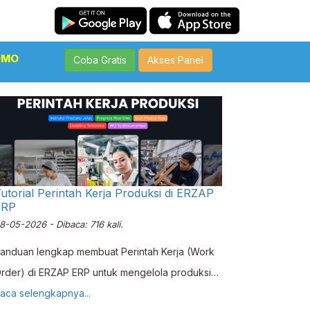
OMO
Coba Gratis
Akses Panel
utorial Perintah Kerja Produksi di ERZAP
ERP
8-05-2026 - Dibaca: 716 kali.
anduan lengkap membuat Perintah Kerja (Work
rder) di ERZAP ERP untuk mengelola produksi
ecara sistematis dan terkontrol.
aca selengkapnya...