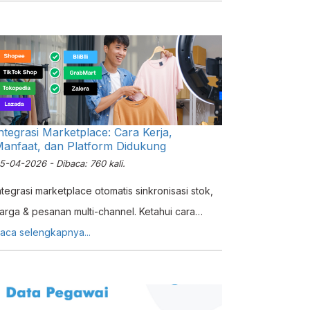
ntegrasi Marketplace: Cara Kerja,
anfaat, dan Platform Didukung
5-04-2026 - Dibaca: 760 kali.
ntegrasi marketplace otomatis sinkronisasi stok,
arga & pesanan multi-channel. Ketahui cara
erja, 7 platform, dan manfaat untuk UKM
aca selengkapnya...
ndonesia.