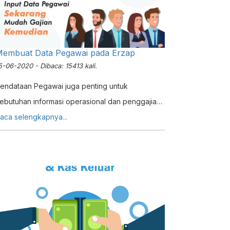
embuat Data Pegawai pada Erzap
5-06-2020 - Dibaca: 15413 kali.
endataan Pegawai juga penting untuk
ebutuhan informasi operasional dan penggajian
hususnya pada Usaha Menengah sampai
aca selengkapnya...
nterprise. Pendataan ini tentunya akan cukup
ulit dikelola dan diakses bila masih dilakukan
ecara manual tanpa bantuan Sistem Informasi
 Teknologi. Maka untuk mempermudah
roses pendataan Pegawai, Erzap menciptakan
itur Manajemen Data Pegawai dimana pada fitur
ni anda dapat menginput informasi seputar