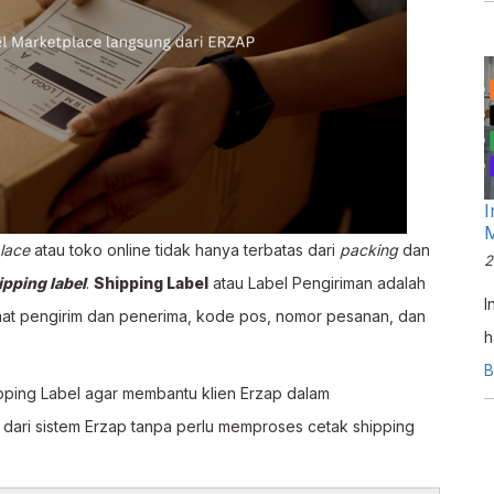
I
M
lace
atau toko online tidak hanya terbatas dari
packing
dan
2
ipping label
.
Shipping Label
atau Label Pengiriman adalah
I
lamat pengirim dan penerima, kode pos, nomor pesanan, dan
h
k
B
pping Label agar membantu klien Erzap dalam
I
dari sistem Erzap tanpa perlu memproses cetak shipping