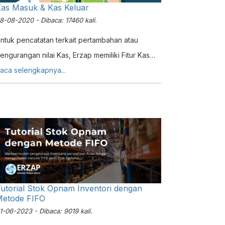
as Masuk & Kas Keluar
egawai pada Perusahaan anda. Pada Tutorial
8-08-2020 - Dibaca: 17460 kali.
ali ini kami akan menjelaskan cara mengelola
ata Pegawai pada Sistem ERP Erzap.
ntuk pencatatan terkait pertambahan atau
engurangan nilai Kas, Erzap memiliki Fitur Kas
asuk dan Kas Keluar yang memungkinkan
aca selengkapnya...
engguna untuk memberi pertambahan nilai
aupun pengurangan nilai Kas secara langsung.
agaimana cara kerja Kas Masuk dan Kas Keluar
ada Erzap ? Bagaimana cara penggunaannya ?
imak Tutorial ini untuk mempelajari detail Kas
asuk dan Kas Keluar
utorial Stok Opnam Inventori dengan
etode FIFO
1-06-2023 - Dibaca: 9019 kali.