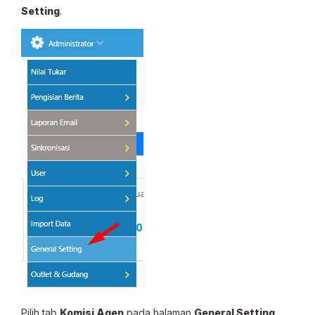
Setting
.
Pilih tab
Komisi Agen
pada halaman
General Setting
,