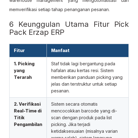
warehouse management yang mengotomatisasi dan
memverifikasi setiap tahap penanganan pesanan.
6 Keunggulan Utama Fitur Pick
Pack Erzap ERP
Fitur
Manfaat
1. Picking
Staf tidak lagi bergantung pada
yang
hafalan atau kertas resi. Sistem
Terarah
memberikan panduan picking yang
jelas dan terstruktur untuk setiap
pesanan.
2. Verifikasi
Sistem secara otomatis
Real-Time di
mencocokkan barcode yang di-
Titik
scan dengan produk pada list
Pengambilan
picking. Jika terjadi
ketidaksesuaian (misalnya varian
warna salah), sistem langsung