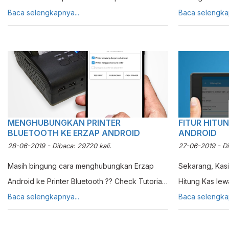
Anda, lebih cepat, lebih akurat
Baca selengkapnya...
yang telah ter
Baca selengkap
kegiatan ini m
menyita waktu
terjun secara
serta kondisi 
Anda. Tapi anda tidak perlu khawatir karena
ERZ4P meyedia
dapat membantu
MENGHUBUNGKAN PRINTER
FITUR HITU
BLUETOOTH KE ERZAP ANDROID
ANDROID
dan stok sistem
28-06-2019 - Dibaca: 29720 kali.
27-06-2019 - Dib
Masih bingung cara menghubungkan Erzap
Sekarang, Kas
Android ke Printer Bluetooth ?? Check Tutorial
Hitung Kas lew
berikut !!
Baca selengkapnya...
Berikut untuk
Baca selengkap
Fitur Hitung Ka