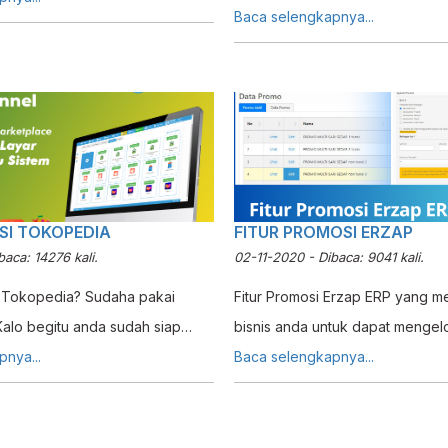
secara otomatis. Yup! Otomatis!
Baca selengkapnya...
memilih dan memasukan nominal
penerapaan Penjualan dengan
ya. Tidak perlu untuk buat
di Erzap? Simak metode nya pada 
manual. Praktis bukan?
 untuk Transfer Kas di Erzap?
nya dibawah
SI TOKOPEDIA
FITUR PROMOSI ERZAP
aca: 14276 kali.
02-11-2020 - Dibaca: 9041 kali.
 Tokopedia? Sudaha pakai
Fitur Promosi Erzap ERP yang 
alo begitu anda sudah siap
bisnis anda untuk dapat mengel
Toko-toko pada Tokopedia via
nya...
melalui Sistem. Promosi atau yan
Baca selengkapnya...
is Tutorial out!
dengan istilah Promo adalah up
memasarkan produk dengan cara
ataupun persuasif sehingga ca