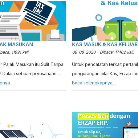
lebih tertarik membeli produk A
produk kompetitor. Promosi ini b
menciptakan ketertarikan masya
menggunakan produk yang dita
JAK MASUKAN
KAS MASUK & KAS KELUAR
meningkatkan penjualan.
aca: 11891 kali.
08-08-2020 - Dibaca: 17462 kali.
r Pajak Masukan itu Sulit Tanpa
Untuk pencatatan terkait perta
m! Dalam sebuah perusahaan
pengurangan nilai Kas, Erzap mem
aupun jasa akan mengalami
nya...
Masuk dan Kas Keluar yang me
Baca selengkapnya...
m mencatat Faktur Pajak
pengguna untuk memberi pertam
apa begitu ? Karena
maupun pengurangan nilai Kas 
dak melakukan Pembelian
langsung. Bagaimana cara kerja Kas Masuk dan
Supplier (PKP) saja, namun
Kas Keluar pada Erzap ? Bagaim
plier. Ditambah lagi, satu
penggunaannya ? Simak Tutorial