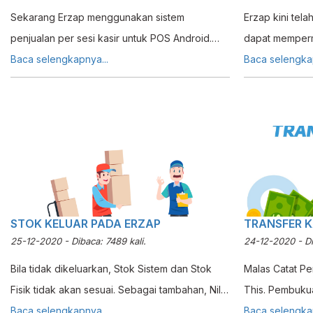
Sekarang Erzap menggunakan sistem
Erzap kini telah
penjualan per sesi kasir untuk POS Android.
dapat memperm
Jadi kasir diwajibkan untuk memulai sesi kasir
Baca selengkapnya...
Stok Barang ya
Baca selengkap
sebelum mulai bertugas dan mengakhiri sesi
satu produk. Fi
usai bertugas.
anda yang mem
dan dijual kemb
yang ditemukan
atau Agen.
STOK KELUAR PADA ERZAP
TRANSFER K
25-12-2020 - Dibaca: 7489 kali.
24-12-2020 - Di
Bila tidak dikeluarkan, Stok Sistem dan Stok
Malas Catat P
Fisik tidak akan sesuai. Sebagai tambahan, Nilai
This. Pembukua
Persediaan dan Beban juga tidak akan akurat
Baca selengkapnya...
secara Otomati
Baca selengkap