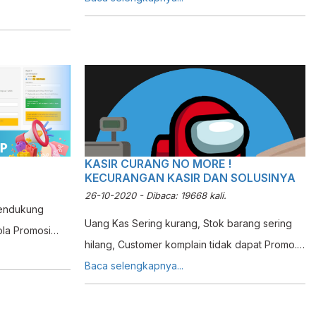
 Bagaimana
caranya? Check this Tutorial out!
 Potongan MDR
Tutorial ini.
KASIR CURANG NO MORE !
KECURANGAN KASIR DAN SOLUSINYA
26-10-2020 - Dibaca: 19668 kali.
mendukung
Uang Kas Sering kurang, Stok barang sering
ola Promosi
hilang, Customer komplain tidak dapat Promo.
g lebih dikenal
Hmmm .... kira-kira apa penyebabnya ya? Bisa
Baca selengkapnya...
aya
aja Kasir anda Curang lho. Lihat disini untuk
 komunikatif
cara mengatasi kecurangan kasir
lon konsumen