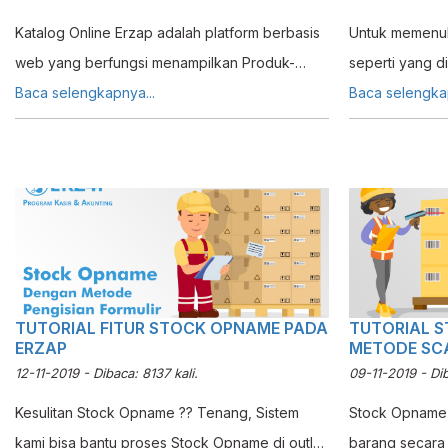
Katalog Online Erzap adalah platform berbasis
Untuk memenuh
web yang berfungsi menampilkan Produk-
seperti yang d
Produk yang terdapat pada Usaha anda ke
Baca selengkapnya...
Fitur Stok Kelu
Baca selengkap
Calon Pelanggan maupun Pelanggan Anda.
mengurangi Sto
Produk yang akan tampil pada Katalog Erzap
mencatat pemb
ini adalah Produk yang sudah terdaftar pada
berkurang ters
Sistem Erzap. Penggunaannya sangat mudah
karena anda hanya cukup melakukan Sinkron
pada Erzap agar Produk anda muncul pada
Katalog.
TUTORIAL FITUR STOCK OPNAME PADA
TUTORIAL 
ERZAP
METODE SC
12-11-2019 - Dibaca: 8137 kali.
09-11-2019 - Dib
Kesulitan Stock Opname ?? Tenang, Sistem
Stock Opname 
kami bisa bantu proses Stock Opname di outlet
barang secara 