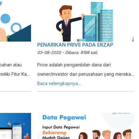
nda dibanding
ertujuan untuk
rakat
warkan serta
PENARIKAN PRIVE PADA ERZAP
03-08-2020 - Dibaca: 8198 kali.
mbahan atau
Prive adalah pengambilan dana dari
iliki Fitur Kas
owner/investor dari perusahaan yang mereka
mungkinkan
miliki/invest yang akan digunakan untuk
Baca selengkapnya...
bahan nilai
kebutuhan pribadi. Penarikan Prive ini akan
secara
mengakibatkan pengurangan pada nilai Modal
Awal Erzap dengan Modul Pembukuannya,
ana cara
mendukung pencatatan Penarikan Prive.
 ini untuk
Pada Tutorial kali ini akan membahas cara