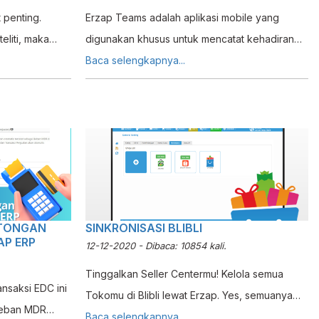
 penting.
Erzap Teams adalah aplikasi mobile yang
eliti, maka
digunakan khusus untuk mencatat kehadiran
sulitan
dan absensi dari masing-masing pegawai. Hasil
Baca selengkapnya...
g harus
pencatan absen ini akan otomatis tersikron
but ke Dirjen
dengan Modul Gaji Pegawai. Erzap Teams
ni tidak
tersedia pada platform Android iOS.
beberapa
OTONGAN
SINKRONISASI BLIBLI
AP ERP
12-12-2020 - Dibaca: 10854 kali.
Tinggalkan Seller Centermu! Kelola semua
nsaksi EDC ini
Tokomu di Blibli lewat Erzap. Yes, semuanya
Beban MDR
bisa connect dengan Erzap! Bagaimana
Baca selengkapnya...