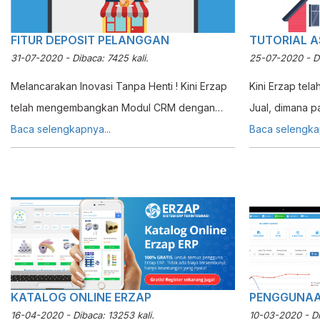
Supplier saja 
Penjualan ke 
FITUR DEPOSIT PELANGGAN
TUTORIAL A
Penjualan dari
31-07-2020 - Dibaca: 7425 kali.
25-07-2020 - Di
anda menerbit
Melancarakan Inovasi Tanpa Henti ! Kini Erzap
Masukan. Maka dari itu dibutuhkan bantuan
Kini Erzap tela
telah mengembangkan Modul CRM dengan
Sistem seperti
Jual, dimana pa
menambahkan fitur Deposit Pelanggan. Fitur ini
Baca selengkapnya...
untuk melacak
melakukan Pen
Baca selengkap
berfungsi untuk menginputkan nilai deposit
sekian banyak 
Tetap yang se
yang dapat diakumulasi dan digunakan oleh
berbagai Supplier. Dalam Tutorial kal
Sistem. Proses 
Pelanggan anda untuk bertransaksi.
akan menjelask
cukup singkat 
memproses Fak
dengan proses
Erzap yang ten
Penjualan, na
dengan praktis 
Akun yang terp
tersebut pada
KATALOG ONLINE ERZAP
PENGGUNAAN
16-04-2020 - Dibaca: 13253 kali.
10-03-2020 - Di