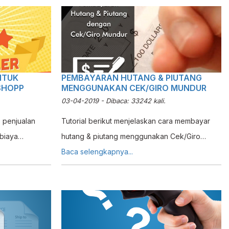
 kas tersebut,
dengan tujuan agar harga barang dengan versi
 terjadi selisih,
lebih lawas dapat bersaing. Penurunan harga
 Kasir untuk
ini lebih dikenal dengan istilah Price Protection
ang jumlahnya
di dalam dunia Toko Handphone/Komputer
NTUK
PEMBAYARAN HUTANG & PIUTANG
SHOPP
MENGGUNAKAN CEK/GIRO MUNDUR
03-04-2019 - Dibaca: 33242 kali.
p penjualan
Tutorial berikut menjelaskan cara membayar
biaya
hutang & piutang menggunakan Cek/Giro
l ini
mundur
Baca selengkapnya...
 total faktur
nal yang
minal yang
asi Shopee.