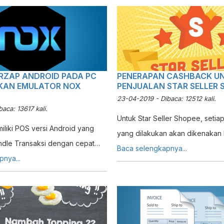
memeriksa hasil dari perhitungan
apakah ada selisih atau tidak. Bila
Admin hendaknya meginfokan ke
menghitung kembali Kas Kecil y
selisih tersebut.
ERZAP ANDROID PADA PC
PENERAPAN CASHBACK U
AN EMULATOR NOX
PENJUALAN STAR SELLER 
23-04-2019 - Dibaca: 12512 kali.
aca: 13617 kali.
Untuk Star Seller Shopee, setia
iliki POS versi Android yang
yang dilakukan akan dikenakan 
dle Transaksi dengan cepat
administrasi sebesar 1 persen. Ha
Baca selengkapnya...
OS versi Android Erzap hanya
nya...
menyebabkan Customer membayar
n pada OS Android, akan tetapi
sesuai dengan nota, tetapi nomi
nggunakan POS Erzap Android
diterima oleh Penjual adalah no
lalui Emulator karena Erzap
sudah dipotong biaya administr
digunakan secara efektif