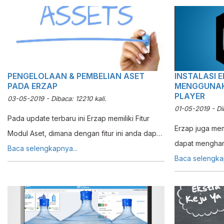
PENGELOLAAN & PEMBELIAN ASET
INSTALASI 
PADA ERZAP
MENGGUNAK
PLAYER
03-05-2019 - Dibaca: 12210 kali.
01-05-2019 - Dib
Pada update terbaru ini Erzap memiliki Fitur
Erzap juga mem
Modul Aset, dimana dengan fitur ini anda dapat
dapat menghan
mengelola Aset, terutama Aset Tetap, pada
Baca selengkapnya...
dan efektif. P
Baca selengkap
Usaha anda.
dapat digunaka
anda dapat me
ini pada PC me
Android dapat 