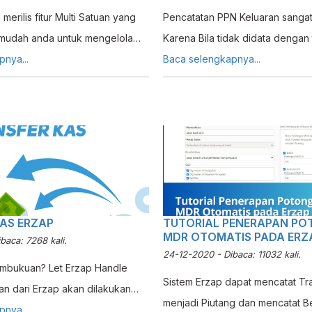
 merilis fitur Multi Satuan yang
Pencatatan PPN Keluaran sangat
udah anda untuk mengelola
Karena Bila tidak didata dengan t
ng memiliki banyak satuan untuk
nya...
PKP pemilik suatu usaha akan ke
Baca selengkapnya...
tur ini cocok digunakan untuk
mengetahui berapa nominal yan
beli barang dalam satuan besar
dibayar oleh pemilik usaha terse
ali dalam satuan kecil seperti
Pajak. Namun proses pendataan i
 di usaha Grosir, Pengecer,
mudah untuk dilakukan karena 
kendala seperti
AS ERZAP
TUTORIAL PENERAPAN P
MDR OTOMATIS PADA ERZ
baca: 7268 kali.
24-12-2020 - Dibaca: 11032 kali.
embukuan? Let Erzap Handle
Sistem Erzap dapat mencatat Tra
n dari Erzap akan dilakukan
menjadi Piutang dan mencatat 
s oleh Sistem. Anda cukup
nya...