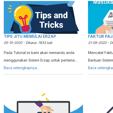
TIPS JITU MEMULAI ERZAP
FAKTUR PA
05-10-2020 - Dibaca: 7833 kali.
21-09-2020 - Dib
Pada Tutorial ini kami akan memandu anda
Mencatat Faktu
menggunakan Sistem Erzap untuk pertama
Bantuan Siste
kalinya. Tujuan dari tutorial ini adalah untuk
Baca selengkapnya...
baik dagang m
Baca selengkap
membantu anda memahami bagaimana
kesulitan dala
penggunaan dan cara kerja Sistem erzap pada
Masukan, meng
tahap pemula.
Perusahaan ti
terhadap satu 
dari banyak Sup