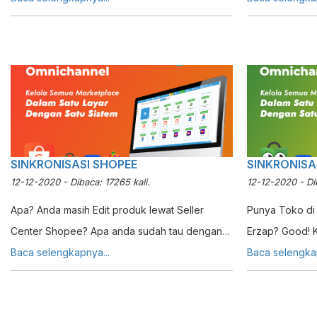
dalam Pembukuan. Bagaimana cara
menginputkan 
menggunakan Stok Keluar? Simak Tutorial
dari Akun Kasn
dibawah ini.
Jurnal secara 
Bagaimana cara
Simak Tutorial
SINKRONISASI SHOPEE
SINKRONISA
12-12-2020 - Dibaca: 17265 kali.
12-12-2020 - Dib
Apa? Anda masih Edit produk lewat Seller
Punya Toko di
Center Shopee? Apa anda sudah tau dengan
Erzap? Good! K
Erzap anda dapat Edit Produk dan Stok
Baca selengkapnya...
untuk kelola 
Baca selengkap
Shopee via Erzap? Lho memangnya bisa ya ?!
Erzap? Check th
Bisa dong! Check Tutorial ini dan pelajari lebih
lanjut!