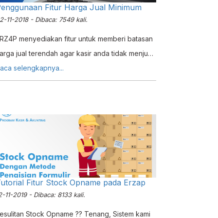
enggunaan Fitur Harga Jual Minimum
2-11-2018 - Dibaca: 7549 kali.
RZ4P menyediakan fitur untuk memberi batasan
arga jual terendah agar kasir anda tidak menjual
arga dibawah harga jual minimum yang sudah
aca selengkapnya...
itentukan. Di Tutorial kali ini kami akan
enjelaskan cara menggunakan fitur Harga Jual
inimum pada ERZAP
utorial Fitur Stock Opname pada Erzap
2-11-2019 - Dibaca: 8133 kali.
esulitan Stock Opname ?? Tenang, Sistem kami