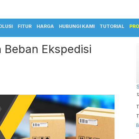
OLUSI
FITUR
HARGA
HUBUNGI KAMI
TUTORIAL
PR
 Beban Ekspedisi
S
1
T
T
c
B
C