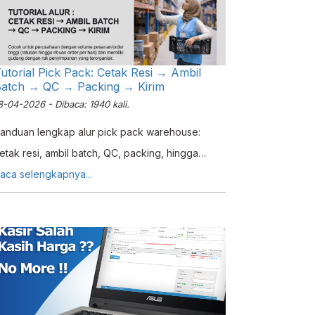
utorial Pick Pack: Cetak Resi → Ambil
atch → QC → Packing → Kirim
8-04-2026 - Dibaca: 1940 kali.
anduan lengkap alur pick pack warehouse:
etak resi, ambil batch, QC, packing, hingga
engiriman untuk optimasi fulfillment order.
aca selengkapnya...