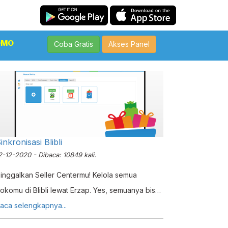
OMO
Coba Gratis
Akses Panel
inkronisasi Blibli
2-12-2020 - Dibaca: 10849 kali.
inggalkan Seller Centermu! Kelola semua
okomu di Blibli lewat Erzap. Yes, semuanya bisa
onnect dengan Erzap! Bagaimana caranya?
aca selengkapnya...
heck this Tutorial out!