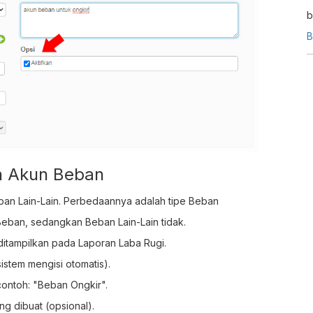
b
l
B
n Akun Beban
eban Lain-Lain. Perbedaannya adalah tipe Beban
an, sedangkan Beban Lain-Lain tidak.
tampilkan pada Laporan Laba Rugi.
stem mengisi otomatis).
ontoh: "Beban Ongkir".
g dibuat (opsional).