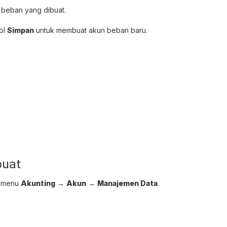
 beban yang dibuat.
bol
Simpan
untuk membuat akun beban baru.
buat
i menu
Akunting
→
Akun
→
Manajemen Data
.