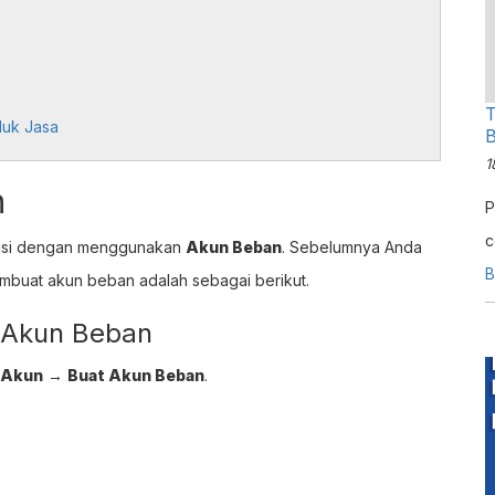
T
duk Jasa
B
1
n
P
c
disi dengan menggunakan
Akun Beban
. Sebelumnya Anda
p
B
mbuat akun beban adalah sebagai berikut.
 Akun Beban
Akun
→
Buat Akun Beban
.