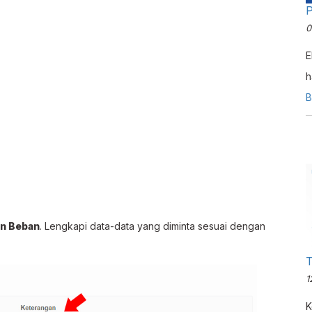
P
0
E
h
h
B
d
m
M
n Beban
. Lengkapi data-data yang diminta sesuai dengan
T
1
K