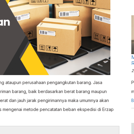
M
R
2
rang ataupun perusahaan pengangkutan barang. Jasa
P
riman barang, baik berdasarkan berat barang maupun
m
berat dan jauh jarak pengirimannya maka umumnya akan
o
B
as mengenai metode pencatatan beban ekspedisi di Erzap
s