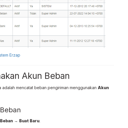
stem Erzap
nakan Akun Beban
ya adalah mencatat beban pengiriman menggunakan
Akun
 Beban
Beban
→
Buat Baru
.