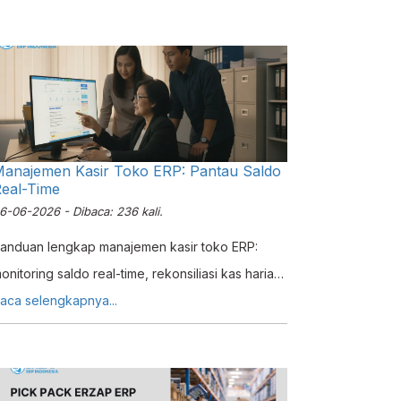
anajemen Kasir Toko ERP: Pantau Saldo
eal-Time
6-06-2026 - Dibaca: 236 kali.
anduan lengkap manajemen kasir toko ERP:
onitoring saldo real-time, rekonsiliasi kas harian
tomatis, dan setup kasir multi outlet dalam satu
aca selengkapnya...
istem.