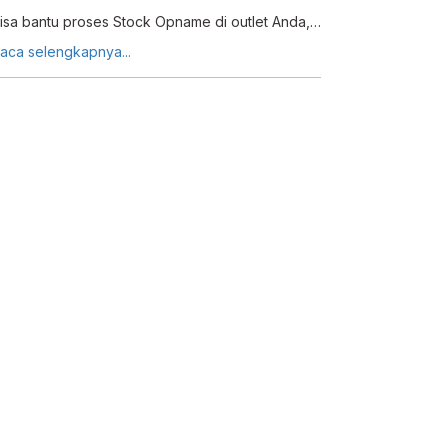
isa bantu proses Stock Opname di outlet Anda,
ebih cepat, lebih akurat
aca selengkapnya...