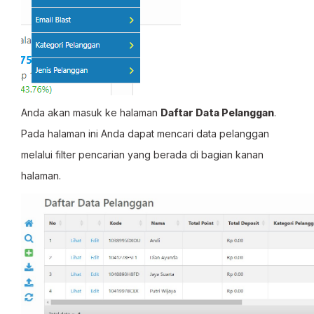
Anda akan masuk ke halaman
Daftar Data Pelanggan
.
Pada halaman ini Anda dapat mencari data pelanggan
melalui filter pencarian yang berada di bagian kanan
halaman.