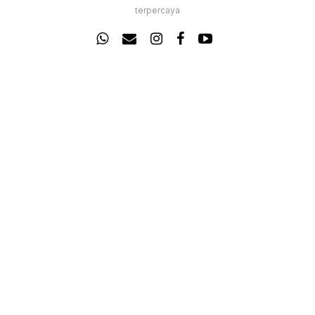
terpercaya