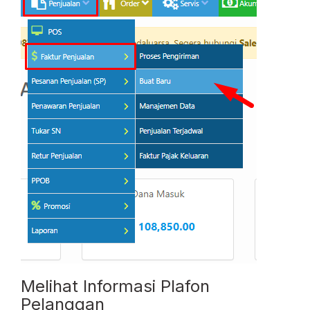
Melihat Informasi Plafon
Pelanggan