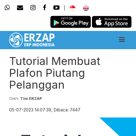
|
Tutorial Membuat
Plafon Piutang
Pelanggan
Oleh:
Tim ERZAP
05-07-2023 14:07:39, Dibaca: 7447