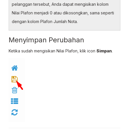
pelanggan tersebut, Anda dapat mengisikan kolom
Nilai Plafon menjadi 0 atau dikosongkan, sama seperti
dengan kolom Plafon Jumlah Nota.
Menyimpan Perubahan
Ketika sudah mengisikan Nilai Plafon, klik icon
Simpan
.