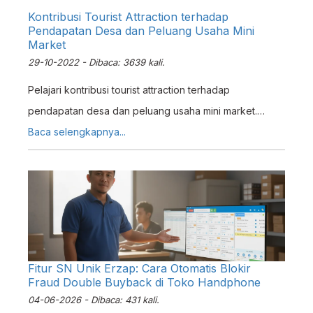
Kontribusi Tourist Attraction terhadap
Pendapatan Desa dan Peluang Usaha Mini
Market
29-10-2022 - Dibaca: 3639 kali.
Pelajari kontribusi tourist attraction terhadap
pendapatan desa dan peluang usaha mini market.
Strategi kelola bisnis retail wisata dengan sistem ERP.
Baca selengkapnya...
Fitur SN Unik Erzap: Cara Otomatis Blokir
Fraud Double Buyback di Toko Handphone
04-06-2026 - Dibaca: 431 kali.