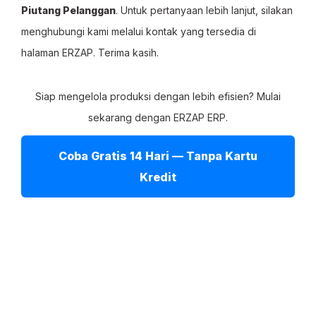
Piutang Pelanggan
. Untuk pertanyaan lebih lanjut, silakan
menghubungi kami melalui kontak yang tersedia di
halaman ERZAP. Terima kasih.
Siap mengelola produksi dengan lebih efisien? Mulai
sekarang dengan ERZAP ERP.
Coba Gratis 14 Hari — Tanpa Kartu
Kredit