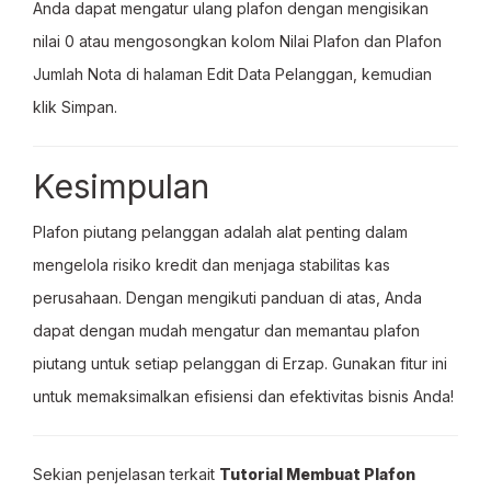
Anda dapat mengatur ulang plafon dengan mengisikan
nilai 0 atau mengosongkan kolom Nilai Plafon dan Plafon
Jumlah Nota di halaman Edit Data Pelanggan, kemudian
klik Simpan.
Kesimpulan
Plafon piutang pelanggan adalah alat penting dalam
mengelola risiko kredit dan menjaga stabilitas kas
perusahaan. Dengan mengikuti panduan di atas, Anda
dapat dengan mudah mengatur dan memantau plafon
piutang untuk setiap pelanggan di Erzap. Gunakan fitur ini
untuk memaksimalkan efisiensi dan efektivitas bisnis Anda!
Sekian penjelasan terkait
Tutorial Membuat Plafon