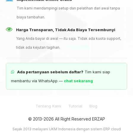
Tim kami mendampingi setup dan pelatihan dari awal tanpa
biaya tambahan.
Harga Transparan, Tidak Ada Biaya Tersembunyi
Yang Anda bayar di awal — itu saja. Tidak ada kuota support,
tidak ada kejutan tagihan.
Ada pertanyaan sebelum daftar?
Tim kami siap
membantu via WhatsApp —
chat sekarang
Tentang Kami
Tutorial
Blog
© 2013-2026 All Right Reserved ERZAP
Sejak 2013 melayani UKM Indonesia dengan sistem ERP cloud