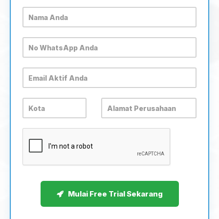
Mulai Free Trial Sekarang