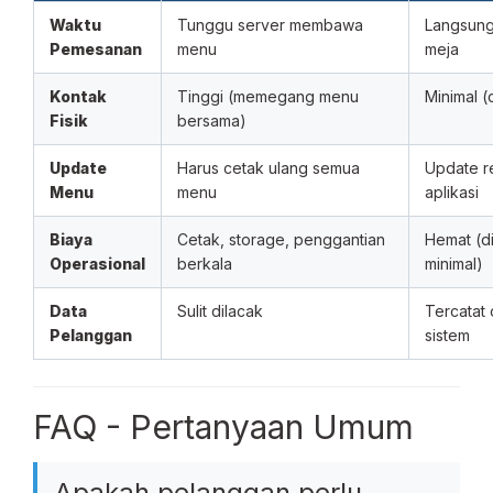
Waktu
Tunggu server membawa
Langsung
Pemesanan
menu
meja
Kontak
Tinggi (memegang menu
Minimal (
Fisik
bersama)
Update
Harus cetak ulang semua
Update re
Menu
menu
aplikasi
Biaya
Cetak, storage, penggantian
Hemat (di
Operasional
berkala
minimal)
Data
Sulit dilacak
Tercatat 
Pelanggan
sistem
FAQ - Pertanyaan Umum
Apakah pelanggan perlu