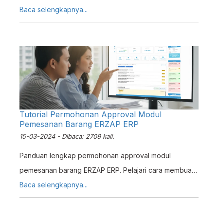
Tingkatkan efisiensi kasir dan kurangi uang receh.
Baca selengkapnya...
Tutorial Permohonan Approval Modul
Pemesanan Barang ERZAP ERP
15-03-2024 - Dibaca: 2709 kali.
Panduan lengkap permohonan approval modul
pemesanan barang ERZAP ERP. Pelajari cara membuat
PO, mengajukan approval, hingga proses keputusan
Baca selengkapnya...
approver setujui atau tolak.