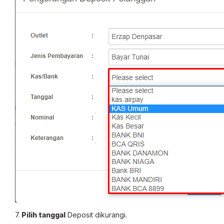
7.
Pilih tanggal
Deposit dikurangi.