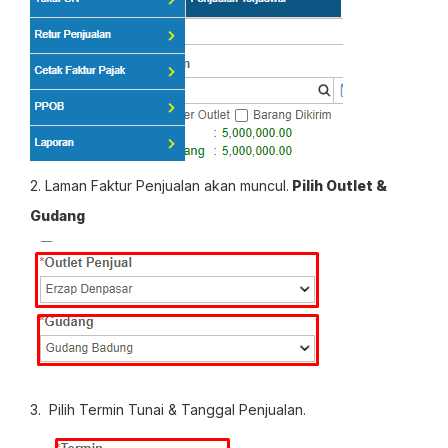
2. Laman Faktur Penjualan akan muncul.
Pilih Outlet &
Gudang
3. Pilih Termin Tunai & Tanggal Penjualan.