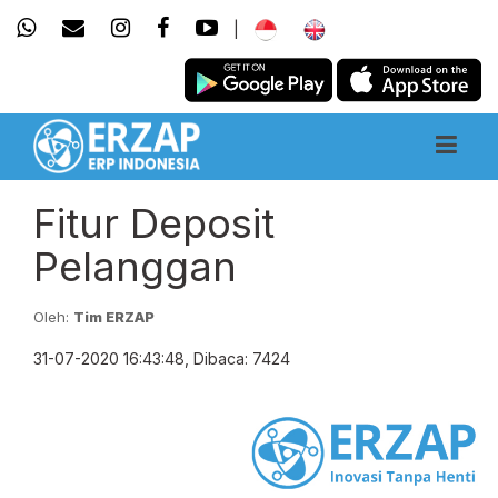
|
Fitur Deposit
Pelanggan
Oleh:
Tim ERZAP
31-07-2020 16:43:48, Dibaca: 7424