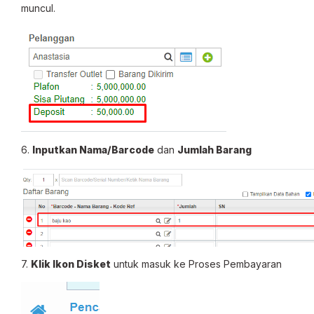
muncul.
6.
Inputkan Nama/Barcode
dan
Jumlah Barang
7.
Klik Ikon Disket
untuk masuk ke Proses Pembayaran