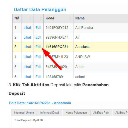
3.
Klik Tab Aktifitas
Deposit lalu pilih
Penambahan
Deposit