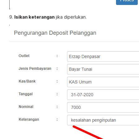
9.
Isikan keterangan
jika diperlukan.