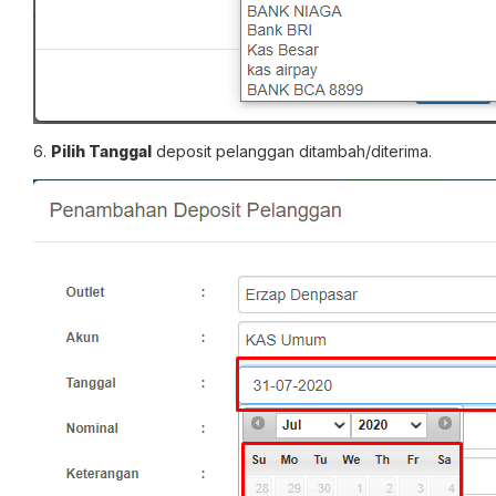
6.
Pilih Tanggal
deposit pelanggan ditambah/diterima.