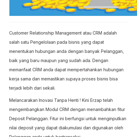
Customer Relationship Management atau CRM adalah
salah satu Pengelolaan pada bisnis yang dapat
menentukan hubungan anda dengan banyak Pelanggan,
baik yang baru maupun yang sudah ada. Dengan
memanfaat CRM anda dapat mempertahankan hubungan
kerja sama dan memastikan supaya proses bisnis bisa
terjadi lebih dari sekali.
Melancarakan Inovasi Tanpa Henti ! Kini Erzap telah
mengembangkan Modul CRM dengan menambahkan fitur
Deposit Pelanggan. Fitur ini berfungsi untuk menginputkan
nilai deposit yang dapat diakumulasi dan digunakan oleh
Pelanggan anda untuk bertransaksi.