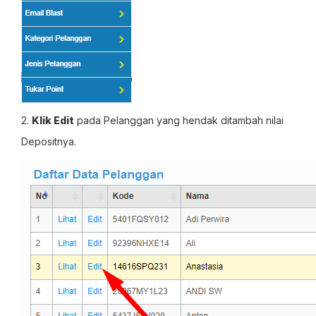
2.
Klik Edit
pada Pelanggan yang hendak ditambah nilai
Depositnya.