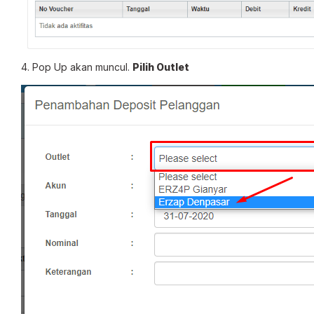
4. Pop Up akan muncul.
Pilih Outlet