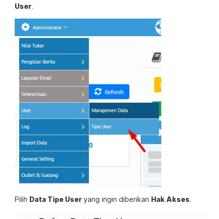
User
.
Pilih
Data Tipe User
yang ingin diberikan
Hak Akses
.