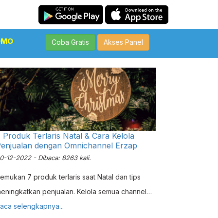
OMO
Coba Gratis
Akses Panel
 Produk Terlaris Natal & Cara Kelola
enjualan dengan Omnichannel Erzap
0-12-2022 - Dibaca: 8263 kali.
emukan 7 produk terlaris saat Natal dan tips
eningkatkan penjualan. Kelola semua channel
enjualan lebih mudah dengan fitur Omnichannel
aca selengkapnya...