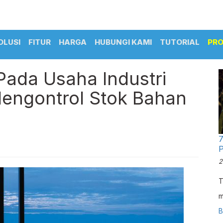
OLUSI
FITUR
HARGA
HUBUNGI KAMI
TUTORIAL
PR
ada Usaha Industri
engontrol Stok Bahan
7
P
2
T
m
p
B