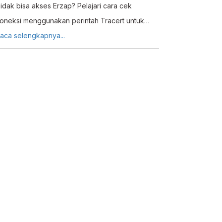
idak bisa akses Erzap? Pelajari cara cek
oneksi menggunakan perintah Tracert untuk
dentifikasi hambatan jaringan dan dapatkan solusi
aca selengkapnya...
ari tim support.