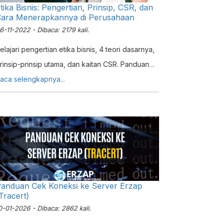
tika Bisnis: Pengertian, Prinsip, CSR, dan
ara Menerapkannya di Perusahaan
6-11-2022 - Dibaca: 2179 kali.
elajari pengertian etika bisnis, 4 teori dasarnya,
rinsip-prinsip utama, dan kaitan CSR. Panduan
engkap untuk UKM Indonesia yang ingin bisnis
aca selengkapnya...
erkelanjutan.
anduan Cek Koneksi ke Server Erzap
Tracert)
0-01-2026 - Dibaca: 2862 kali.