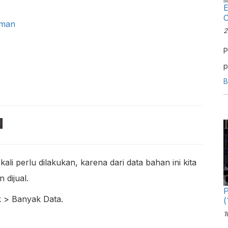
E
C
uman
2
P
p
l
B
b
N
i perlu dilakukan, karena dari data bahan ini kita
 dijual.
P
 > Banyak Data.
(
1