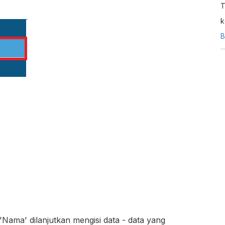
T
k
i
B
d
ama' dilanjutkan mengisi data - data yang