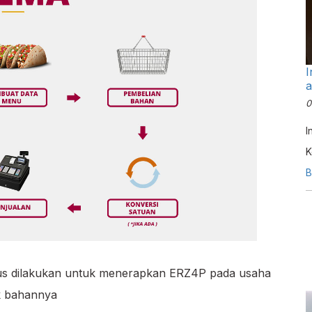
I
a
0
I
K
B
arus dilakukan untuk menerapkan ERZ4P pada usaha
ok bahannya