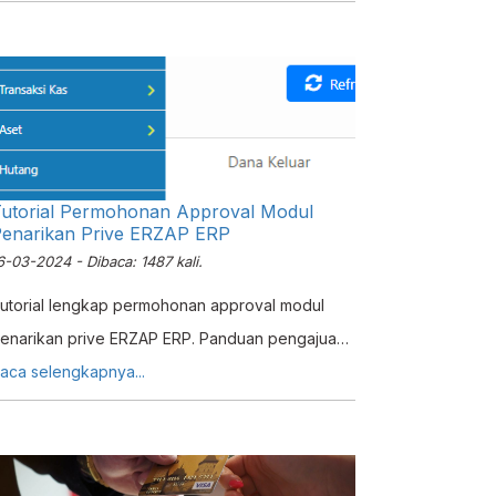
rzap.
utorial Permohonan Approval Modul
enarikan Prive ERZAP ERP
6-03-2024 - Dibaca: 1487 kali.
utorial lengkap permohonan approval modul
enarikan prive ERZAP ERP. Panduan pengajuan,
roses approval, dan finalisasi dari pemohon
aca selengkapnya...
ingga approver.