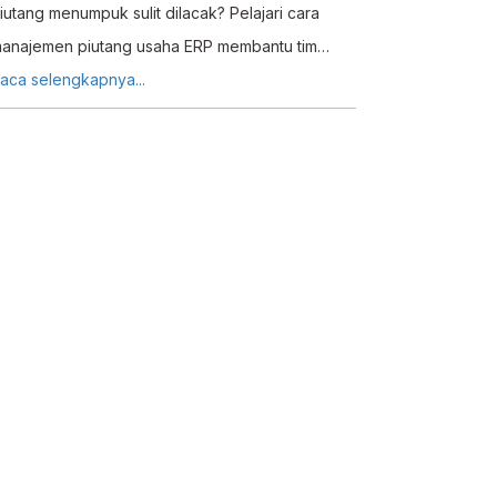
iutang menumpuk sulit dilacak? Pelajari cara
anajemen piutang usaha ERP membantu tim
inance memantau tagihan kredit secara real-time
aca selengkapnya...
an otomatis.