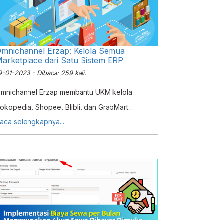
mnichannel Erzap: Kelola Semua
arketplace dari Satu Sistem ERP
9-01-2023 - Dibaca: 259 kali.
mnichannel Erzap membantu UKM kelola
okopedia, Shopee, Blibli, dan GrabMart
ekaligus. Sinkronisasi stok, harga, dan produk
aca selengkapnya...
tomatis dari satu sistem.