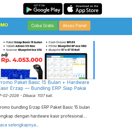
OMO
Coba Gratis
Akses Panel
romo Paket Basic 15 Bulan + Hardware
asir Erzap — Bundling ERP Siap Pakai
7-02-2026 - Dibaca: 1137 kali.
romo bundling Erzap ERP Paket Basic 15 bulan
engkap dengan hardware kasir profesional.
olusi terintegrasi untuk retail, F&B, dan jasa. Cek
aca selengkapnya...