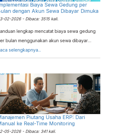
mplementasi Biaya Sewa Gedung per
ulan dengan Akun Sewa Dibayar Dimuka
3-02-2026 - Dibaca: 3515 kali.
anduan lengkap mencatat biaya sewa gedung
er bulan menggunakan akun sewa dibayar
imuka di ERZAP ERP. Sesuai prinsip matching
aca selengkapnya...
ost dengan revenue.
anajemen Piutang Usaha ERP: Dari
anual ke Real-Time Monitoring
2-05-2026 - Dibaca: 341 kali.