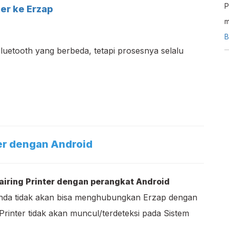
P
er ke Erzap
m
f
B
Bluetooth yang berbeda, tetapi prosesnya selalu
d
er dengan Android
iring Printer dengan perangkat Android
Anda tidak akan bisa menghubungkan Erzap dengan
rinter tidak akan muncul/terdeteksi pada Sistem