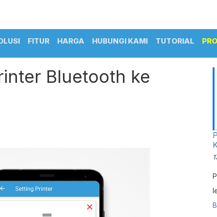
OLUSI
FITUR
HARGA
HUBUNGI KAMI
TUTORIAL
PR
nter Bluetooth ke
P
K
1
P
l
S
B