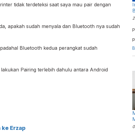
rinter tidak terdeteksi saat saya mau pair dengan
I
B
2
r anda, apakah sudah menyala dan Bluetooth nya sudah
P
p
p, padahal Bluetooth kedua perangkat sudah
d
B
c
 lakukan Pairing terlebih dahulu antara Android
M
M
0
 ke Erzap