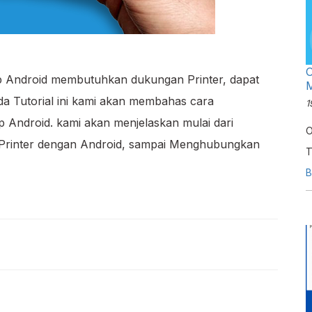
O
p Android membutuhkan dukungan Printer, dapat
M
da Tutorial ini kami akan membahas cara
1
 Android. kami akan menjelaskan mulai dari
O
Printer dengan Android, sampai Menghubungkan
T
s
B
o