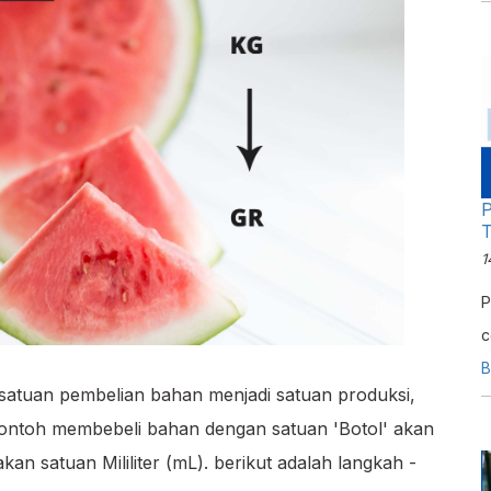
d
P
T
1
P
c
m
B
satuan pembelian bahan menjadi satuan produksi,
m
ontoh membebeli bahan dengan satuan 'Botol' akan
p
n satuan Mililiter (mL). berikut adalah langkah -