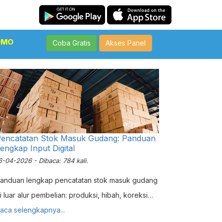
OMO
Coba Gratis
Akses Panel
encatatan Stok Masuk Gudang: Panduan
engkap Input Digital
6-04-2026 - Dibaca: 784 kali.
anduan lengkap pencatatan stok masuk gudang
i luar alur pembelian: produksi, hibah, koreksi
tok. Pelajari cara kerja fitur Stok Masuk Erzap
aca selengkapnya...