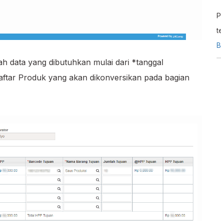
P
t
u
B
t
ah data yang dibutuhkan mulai dari *tanggal
daftar Produk yang akan dikonversikan pada bagian