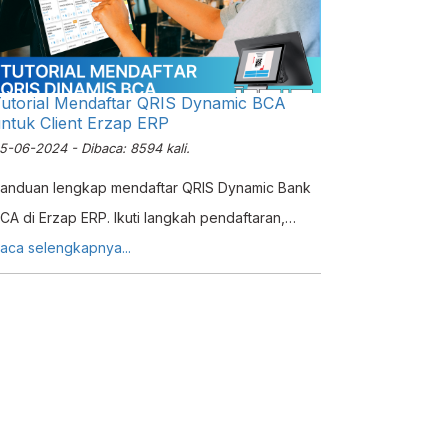
utorial Mendaftar QRIS Dynamic BCA
ntuk Client Erzap ERP
5-06-2024 - Dibaca: 8594 kali.
anduan lengkap mendaftar QRIS Dynamic Bank
CA di Erzap ERP. Ikuti langkah pendaftaran,
ktivasi, uji coba, dan penanganan keluhan untuk
aca selengkapnya...
ransaksi toko Anda.