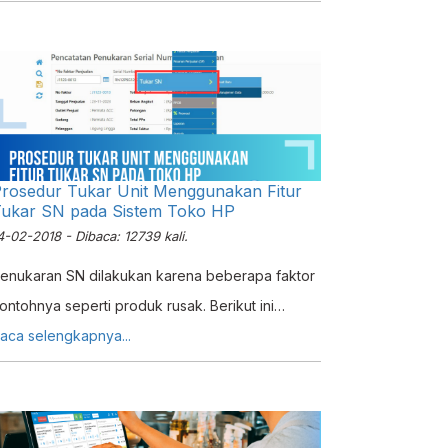
engan langkah-langkah detail.
rosedur Tukar Unit Menggunakan Fitur
ukar SN pada Sistem Toko HP
4-02-2018 - Dibaca: 12739 kali.
enukaran SN dilakukan karena beberapa faktor
ontohnya seperti produk rusak. Berikut ini
erupakan prosedur yang lakukan untuk
aca selengkapnya...
enukar Serial Number produk dengan menu
embelian dan penjualan pada Erzap ERP.