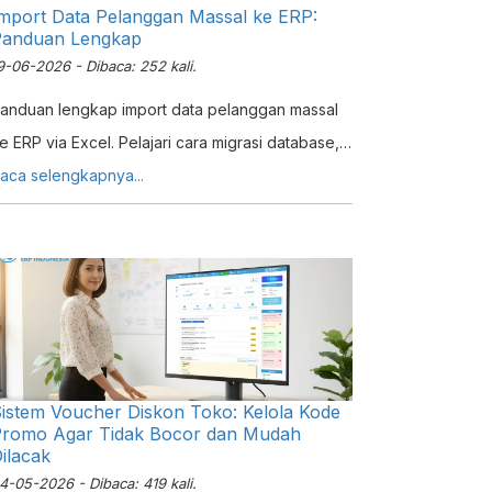
mport Data Pelanggan Massal ke ERP:
Panduan Lengkap
9-06-2026 - Dibaca: 252 kali.
anduan lengkap import data pelanggan massal
e ERP via Excel. Pelajari cara migrasi database,
pload ribuan data sekaligus, dan export untuk
aca selengkapnya...
nalisis.
istem Voucher Diskon Toko: Kelola Kode
romo Agar Tidak Bocor dan Mudah
ilacak
4-05-2026 - Dibaca: 419 kali.