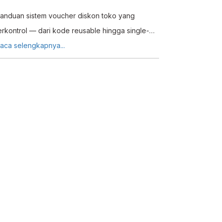
anduan sistem voucher diskon toko yang
erkontrol — dari kode reusable hingga single-
se — agar program promo efektif, terukur, dan
aca selengkapnya...
idak bocor.