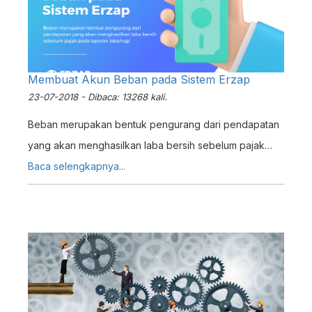
Membuat Akun Beban pada Sistem Erzap
23-07-2018 - Dibaca: 13268 kali.
Beban merupakan bentuk pengurang dari pendapatan
yang akan menghasilkan laba bersih sebelum pajak
pada laporan laba/rugi.Untuk melakukan proses
Baca selengkapnya...
membuat akun beban pada ERZ4P maka ikutilah
langkah - langkah berikut ini