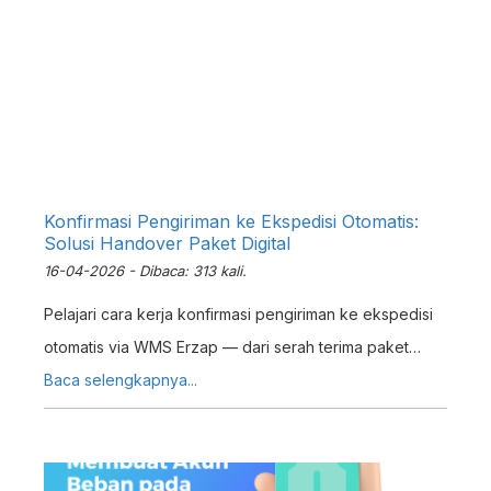
Konfirmasi Pengiriman ke Ekspedisi Otomatis:
Solusi Handover Paket Digital
16-04-2026 - Dibaca: 313 kali.
Pelajari cara kerja konfirmasi pengiriman ke ekspedisi
otomatis via WMS Erzap — dari serah terima paket
hingga update status marketplace tanpa proses manual.
Baca selengkapnya...