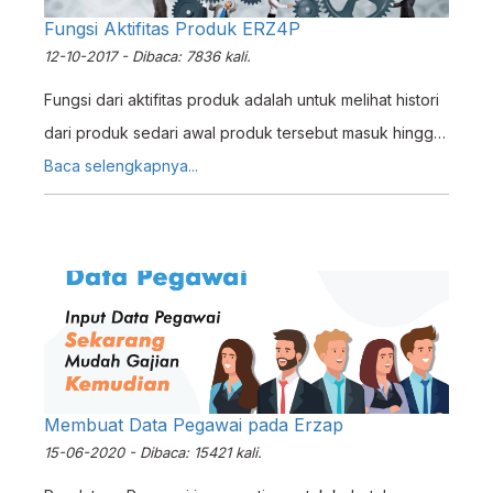
Fungsi Aktifitas Produk ERZ4P
12-10-2017 - Dibaca: 7836 kali.
Fungsi dari aktifitas produk adalah untuk melihat histori
dari produk sedari awal produk tersebut masuk hingga
ke stok terkini, wecara detail dan terperinci.
Baca selengkapnya...
Membuat Data Pegawai pada Erzap
15-06-2020 - Dibaca: 15421 kali.