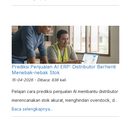
Prediksi Penjualan AI ERP: Distributor Berhenti
Menebak-nebak Stok
15-04-2026 - Dibaca: 636 kali.
Pelajari cara prediksi penjualan AI membantu distributor
merencanakan stok akurat, menghindari overstock, dan
meningkatkan efisiensi dengan analisis data otomatis.
Baca selengkapnya...