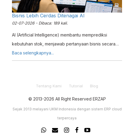
Bisnis Lebih Cerdas Ditenagai AI
02-07-2026 - Dibaca: 189 kali.
AI (Artificial Intelligence) membantu memprediksi
kebutuhan stok, menjawab pertanyaan bisnis secara
instan, mempercepat input data, dan menjelaskan
Baca selengkapnya...
laporan keuangan secara otomatis — semua
terintegrasi dalam satu sistem, Erzap ERP.
Tentang Kami
Tutorial
Blog
© 2013-2026 All Right Reserved ERZAP
Sejak 2013 melayani UKM Indonesia dengan sistem ERP cloud
terpercaya