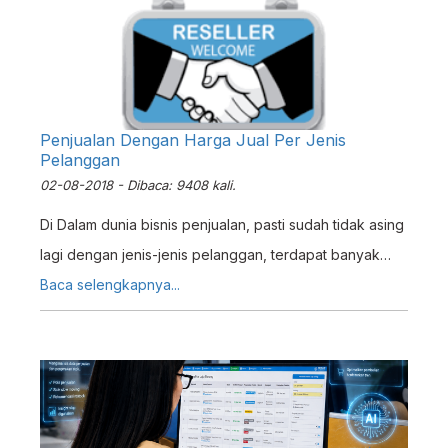
Penjualan Dengan Harga Jual Per Jenis
Pelanggan
02-08-2018 - Dibaca: 9408 kali.
Di Dalam dunia bisnis penjualan, pasti sudah tidak asing
lagi dengan jenis-jenis pelanggan, terdapat banyak
jenis pelanggan antara lain, distributor, reseller dan
Baca selengkapnya...
customer. Nah pada artikel berikut akan dijelaskan
bagaimana penerapan penjualan per jenis pelanggan
dalam sistem ERZ4P antara lain :