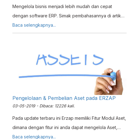
Mengelola bisnis menjadi lebih mudah dan cepat
dengan software ERP. Simak pembahasannya di artikel
ini!
Baca selengkapnya...
Pengelolaan & Pembelian Aset pada ERZAP
03-05-2019 - Dibaca: 12226 kali.
Pada update terbaru ini Erzap memiliki Fitur Modul Aset,
dimana dengan fitur ini anda dapat mengelola Aset,
terutama Aset Tetap, pada Usaha anda.
Baca selengkapnya...