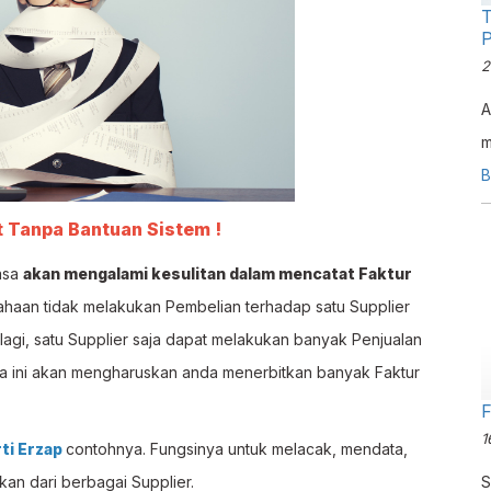
T
P
2
A
m
y
B
t Tanpa Bantuan Sistem !
asa
akan mengalami kesulitan dalam mencatat Faktur
ahaan tidak melakukan Pembelian terhadap satu Supplier
lagi, satu Supplier saja dapat melakukan banyak Penjualan
a ini akan mengharuskan anda menerbitkan banyak Faktur
F
1
ti Erzap
contohnya. Fungsinya untuk melacak, mendata,
an dari berbagai Supplier.
S