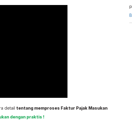
p
d
B
b
ra detail
tentang memproses Faktur Pajak Masukan
ukan dengan praktis !