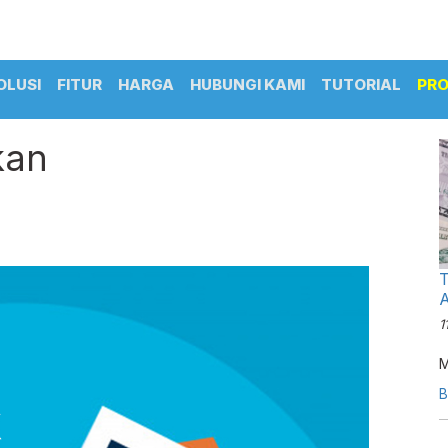
OLUSI
FITUR
HARGA
HUBUNGI KAMI
TUTORIAL
PR
kan
T
A
1
M
B