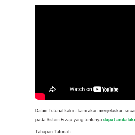
Dalam Tutorial kali ini kami akan menjelaskan seca
pada Sistem Erzap yang tentunya
dapat anda lak
Tahapan Tutorial :