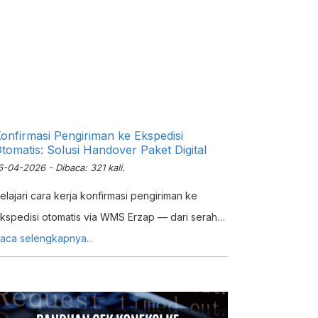
onfirmasi Pengiriman ke Ekspedisi
tomatis: Solusi Handover Paket Digital
6-04-2026 - Dibaca: 321 kali.
elajari cara kerja konfirmasi pengiriman ke
kspedisi otomatis via WMS Erzap — dari serah
erima paket hingga update status marketplace
aca selengkapnya...
anpa proses manual.