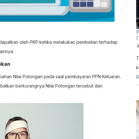
P
(
idapatkan oleh PKP ketika melakukan pembelian terhadap
1
ainnya.
T
ukan
k
han Nilai Potongan pada saat pembayaran PPN Keluaran.
i
B
kibatkan berkurangnya Nilai Potongan tersebut dan
d