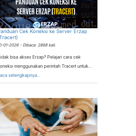
anduan Cek Koneksi ke Server Erzap
Tracert)
0-01-2026 - Dibaca: 2868 kali.
idak bisa akses Erzap? Pelajari cara cek
oneksi menggunakan perintah Tracert untuk
dentifikasi hambatan jaringan dan dapatkan solusi
aca selengkapnya...
ari tim support.