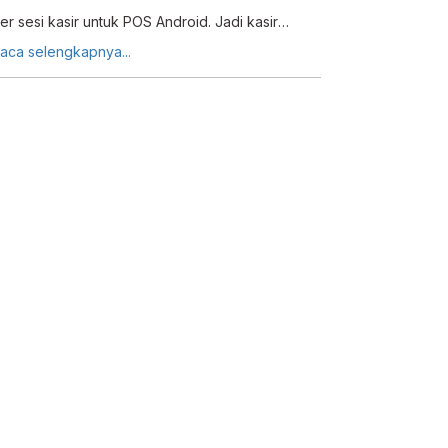
er sesi kasir untuk POS Android. Jadi kasir
iwajibkan untuk memulai sesi kasir sebelum mulai
aca selengkapnya...
ertugas dan mengakhiri sesi usai bertugas.