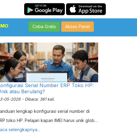
OMO
Coba Gratis
Akses Panel
onfigurasi Serial Number ERP Toko HP:
nik atau Berulang?
3-05-2026 - Dibaca: 361 kali.
anduan lengkap konfigurasi serial number di
RP toko HP. Pelajari kapan IMEI harus unik global
s boleh berulang untuk toko baru dan bekas.
aca selengkapnya...