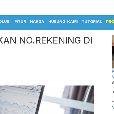
OLUSI
FITUR
HARGA
HUBUNGI KAMI
TUTORIAL
PR
AN NO.REKENING DI
K
U
0
P
E
v
B