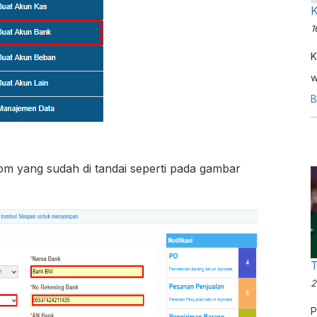
K
1
K
w
y
B
P
y
P
lom yang sudah di tandai seperti pada gambar
P
h
P
T
2
P