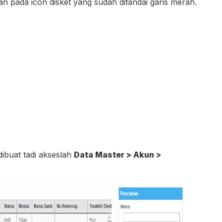
pan pada icon disket yang sudah ditandai garis merah.
dibuat tadi akseslah
Data Master > Akun >