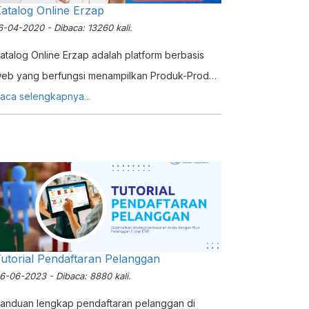
atalog Online Erzap
6-04-2020 - Dibaca: 13260 kali.
atalog Online Erzap adalah platform berbasis
eb yang berfungsi menampilkan Produk-Produk
ang terdapat pada Usaha anda ke Calon
aca selengkapnya...
elanggan maupun Pelanggan Anda. Produk
ang akan tampil pada Katalog Erzap ini adalah
roduk yang sudah terdaftar pada Sistem Erzap.
enggunaannya sangat mudah karena anda
anya cukup melakukan Sinkron pada Erzap agar
roduk anda muncul pada Katalog.
utorial Pendaftaran Pelanggan
6-06-2023 - Dibaca: 8880 kali.
anduan lengkap pendaftaran pelanggan di