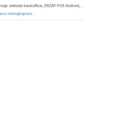
rzap: metode backoffice, ERZAP POS Android,
anajemen data, kategori, dan jenis pelanggan
aca selengkapnya...
ntuk bisnis efisien.