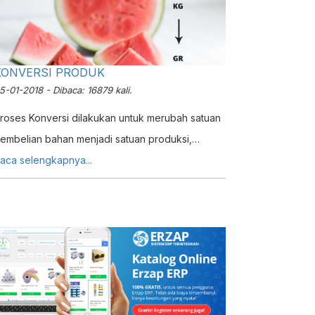
KONVERSI PRODUK
5-01-2018 - Dibaca: 16879 kali.
roses Konversi dilakukan untuk merubah satuan
embelian bahan menjadi satuan produksi,
arena pada penerapan nyatanya seperti contoh
aca selengkapnya...
embebeli bahan dengan satuan 'Botol' akan
etapi...