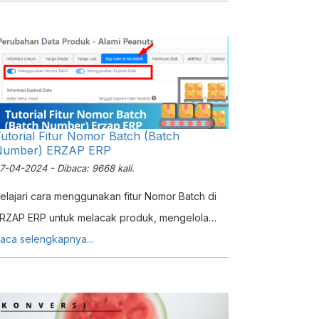
utorial Fitur Nomor Batch (Batch
Number) ERZAP ERP
7-04-2024 - Dibaca: 9668 kali.
elajari cara menggunakan fitur Nomor Batch di
RZAP ERP untuk melacak produk, mengelola
tok, dan meningkatkan efisiensi inventaris bisnis
aca selengkapnya...
nda.