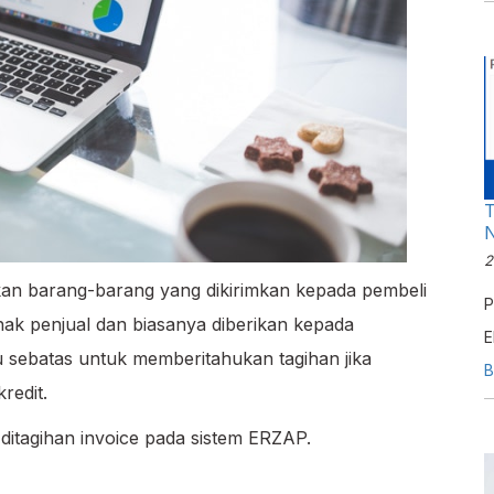
T
2
kan barang-barang yang dikirimkan kepada pembeli
P
pihak penjual dan biasanya diberikan kepada
E
sebatas untuk memberitahukan tagihan jika
s
B
redit.
A
 ditagihan invoice pada sistem ERZAP.