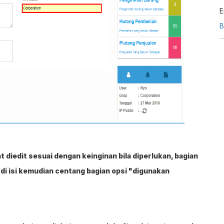
E
m
B
u
t diedit sesuai dengan keinginan bila diperlukan, bagian
 di isi kemudian centang bagian opsi "digunakan