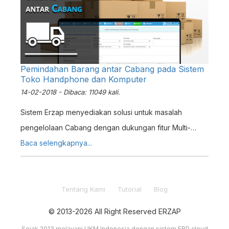
Pemindahan Barang antar Cabang pada Sistem
Toko Handphone dan Komputer
14-02-2018 - Dibaca: 11049 kali.
Sistem Erzap menyediakan solusi untuk masalah
pengelolaan Cabang dengan dukungan fitur Multi-
Outlet yang sangat memungkinkan anda untuk
Baca selengkapnya...
mengakses seluruh data outlet dalam satu sistem yang
terintegrasi. Pada Tutorial ini kami akan membahas
salah satu fitur yang kerap digunakan dalam
Tentang Kami
Tutorial
Blog
pengelolaan Inventori toko Handphone, yaitu
© 2013-2026 All Right Reserved ERZAP
Fitur Pemindahan Barang antar Cabang
Sejak 2013 melayani UKM Indonesia dengan sistem ERP cloud