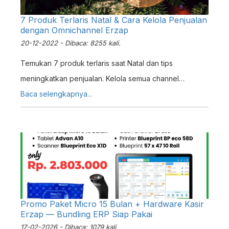
7 Produk Terlaris Natal & Cara Kelola Penjualan
dengan Omnichannel Erzap
20-12-2022 - Dibaca: 8255 kali.
Temukan 7 produk terlaris saat Natal dan tips
meningkatkan penjualan. Kelola semua channel
penjualan lebih mudah dengan fitur Omnichannel Erzap.
Baca selengkapnya...
Promo Paket Micro 15 Bulan + Hardware Kasir
Erzap — Bundling ERP Siap Pakai
17-02-2026 - Dibaca: 1079 kali.