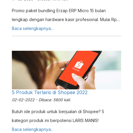
Promo paket bundling Erzap ERP Micro 15 bulan
lengkap dengan hardware kasir profesional. Mulai Rp
2.803.000. Cocok untuk bisnis retail, F&B, dan service
Baca selengkapnya...
center.
5 Produk Terlaris di Shopee 2022
02-02-2022 - Dibaca: 5600 kali.
Butuh ide produk untuk berjualan di Shopee? 5
kategori produk ini berpotensi LARIS MANIS!
Baca selengkapnya...