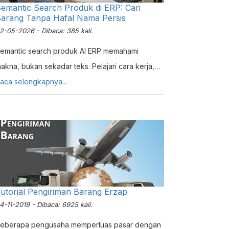
emantic Search Produk di ERP: Cari
arang Tanpa Hafal Nama Persis
2-05-2026 - Dibaca: 385 kali.
emantic search produk AI ERP memahami
akna, bukan sekadar teks. Pelajari cara kerja,
anfaat, dan bagaimana Erzap menerapkannya
aca selengkapnya...
ntuk distribusi & retail.
utorial Pengiriman Barang Erzap
4-11-2019 - Dibaca: 6925 kali.
eberapa pengusaha memperluas pasar dengan