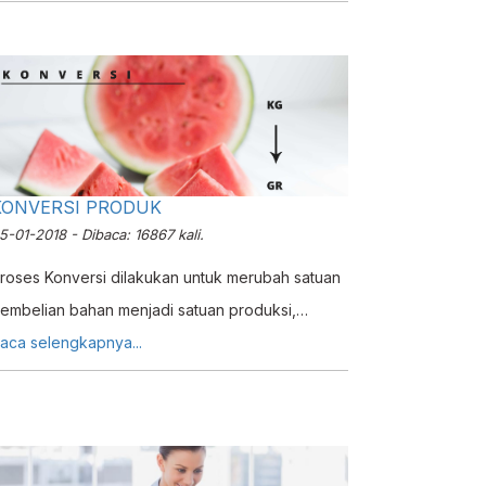
eal-time, dan integrasi ERP. Coba gratis 14 hari.
KONVERSI PRODUK
5-01-2018 - Dibaca: 16867 kali.
roses Konversi dilakukan untuk merubah satuan
embelian bahan menjadi satuan produksi,
arena pada penerapan nyatanya seperti contoh
aca selengkapnya...
embebeli bahan dengan satuan 'Botol' akan
etapi...