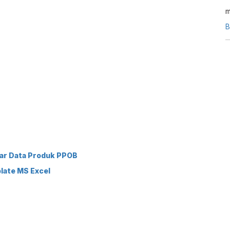
m
b
B
m
b
e
u
p
E
tar Data Produk PPOB
late MS Excel