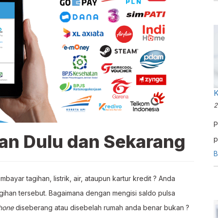
r
2
P
an Dulu dan Sekarang
p
k
B
m
bayar tagihan, listrik, air, ataupun kartur kredit ? Anda
t
agihan tersebut. Bagaimana dengan mengisi saldo pulsa
hone
diseberang atau disebelah rumah anda benar bukan ?