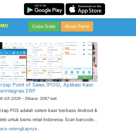
OMO
Coba Gratis
Akses Panel
rzap Point of Sales (POS), Aplikasi Kasir
erintegrasi ERP
8-03-2026 - Dibaca: 3067 kali.
rzap POS adalah sistem kasir berbasis Android &
eb untuk bisnis retail Indonesia. Scan barcode
,5 detik, mendukung QRIS, multi outlet, laporan
aca selengkapnya...