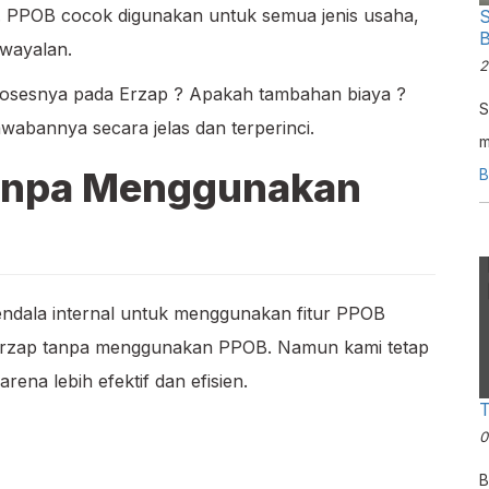
 PPOB cocok digunakan untuk semua jenis usaha,
S
B
Swayalan.
2
rosesnya pada Erzap ? Apakah tambahan biaya ?
S
wabannya secara jelas dan terperinci.
m
Tanpa Menggunakan
m
B
u
kendala internal untuk menggunakan fitur PPOB
 Erzap tanpa menggunakan PPOB. Namun kami tetap
a lebih efektif dan efisien.
T
0
B