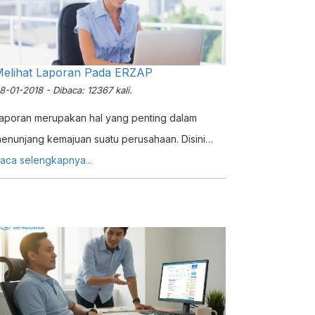
elihat Laporan Pada ERZAP
8-01-2018 - Dibaca: 12367 kali.
aporan merupakan hal yang penting dalam
enunjang kemajuan suatu perusahaan. Disini
RZ4P telah menyediakan fiktur laporan pada
aca selengkapnya...
etiap menunya yang bisa anda akses dengan
udah, ikutilah langkah - langkah berikut ini :