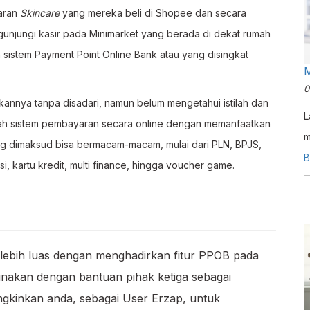
aran
Skincare
yang mereka beli di Shopee
dan secara
njungi kasir pada Minimarket yang berada di dekat rumah
 sistem Payment Point Online Bank atau yang disingkat
M
0
annya tanpa disadari, namun belum mengetahui istilah dan
L
uah sistem pembayaran secara online dengan memanfaatkan
m
ang dimaksud bisa bermacam-macam, mulai dari PLN, BPJS,
E
B
si, kartu kredit, multi finance, hingga voucher game.
s
m
 lebih luas dengan menghadirkan fitur PPOB pada
unakan dengan bantuan pihak ketiga sebagai
gkinkan anda, sebagai User Erzap, untuk