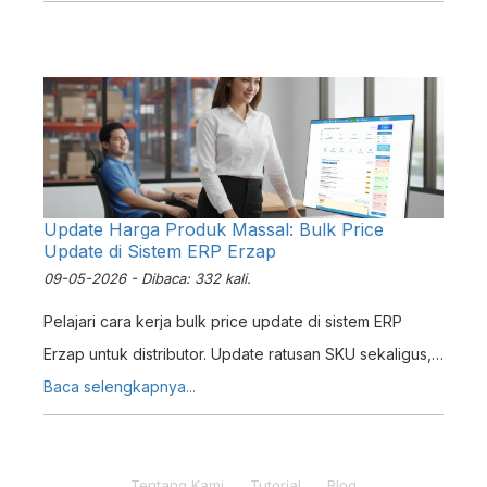
penggunaan bobot servis teknisi.
Update Harga Produk Massal: Bulk Price
Update di Sistem ERP Erzap
09-05-2026 - Dibaca: 332 kali.
Pelajari cara kerja bulk price update di sistem ERP
Erzap untuk distributor. Update ratusan SKU sekaligus,
hindari kesalahan harga, dan sinkronkan semua kanal
Baca selengkapnya...
penjualan.
Tentang Kami
Tutorial
Blog