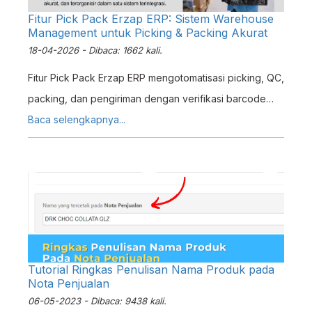
Fitur Pick Pack Erzap ERP: Sistem Warehouse
Management untuk Picking & Packing Akurat
18-04-2026 - Dibaca: 1662 kali.
Fitur Pick Pack Erzap ERP mengotomatisasi picking, QC,
packing, dan pengiriman dengan verifikasi barcode
real-time. Kurangi error dan tingkatkan akurasi pesanan
Baca selengkapnya...
hingga 95%.
Tutorial Ringkas Penulisan Nama Produk pada
Nota Penjualan
06-05-2023 - Dibaca: 9438 kali.