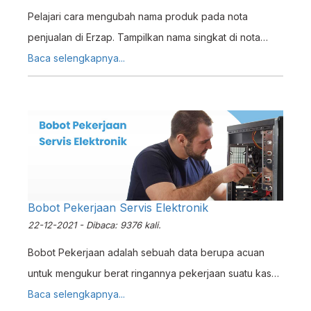
Pelajari cara mengubah nama produk pada nota
penjualan di Erzap. Tampilkan nama singkat di nota
tanpa menghilangkan detail di sistem inventori.
Baca selengkapnya...
Bobot Pekerjaan Servis Elektronik
22-12-2021 - Dibaca: 9376 kali.
Bobot Pekerjaan adalah sebuah data berupa acuan
untuk mengukur berat ringannya pekerjaan suatu kasus
Servis Elektronik. Simak tutorial ini untuk mempelajari
Baca selengkapnya...