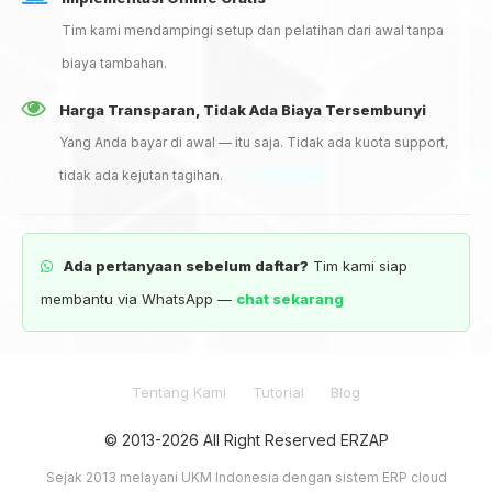
Tim kami mendampingi setup dan pelatihan dari awal tanpa
biaya tambahan.
Harga Transparan, Tidak Ada Biaya Tersembunyi
Yang Anda bayar di awal — itu saja. Tidak ada kuota support,
tidak ada kejutan tagihan.
Ada pertanyaan sebelum daftar?
Tim kami siap
membantu via WhatsApp —
chat sekarang
Tentang Kami
Tutorial
Blog
© 2013-2026 All Right Reserved ERZAP
Sejak 2013 melayani UKM Indonesia dengan sistem ERP cloud