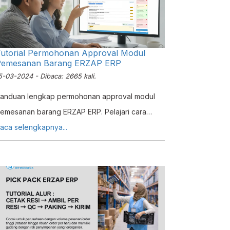
utorial Permohonan Approval Modul
Pemesanan Barang ERZAP ERP
5-03-2024 - Dibaca: 2665 kali.
anduan lengkap permohonan approval modul
emesanan barang ERZAP ERP. Pelajari cara
embuat PO, mengajukan approval, hingga
aca selengkapnya...
roses keputusan approver setujui atau tolak.