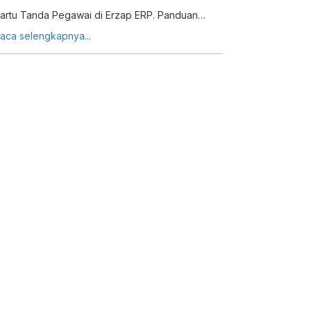
artu Tanda Pegawai di Erzap ERP. Panduan
engkap edit data pegawai dan pilih format
aca selengkapnya...
andscape atau portrait.