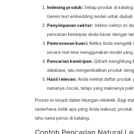
Indexing produk:
Setiap produk di katalog 
Gemini text embedding model untuk diubah 
Penyimpanan vektor:
Vektor-vektor ini di
pencarian kemiripan skala besar dengan lat
Pemrosesan kueri:
Ketika Anda mengetik k
secara real-time menggunakan model yang
Pencarian kemiripan:
Qdrant menghitung k
database, lalu mengembalikan produk dengan
Hasil relevan:
Anda melihat daftar produk
namanya cocok, tetapi yang maknanya palin
Proses ini terjadi dalam hitungan milidetik. Bagi 
sederhana: ketik apa yang Anda maksud, produk y
tahu nama persis di katalog.
Contoh Pencarian Natural L