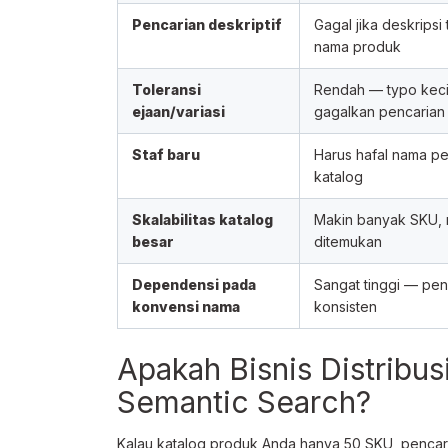
Pencarian deskriptif
Gagal jika deskripsi 
nama produk
Toleransi
Rendah — typo kecil
ejaan/variasi
gagalkan pencarian
Staf baru
Harus hafal nama pe
katalog
Skalabilitas katalog
Makin banyak SKU, m
besar
ditemukan
Dependensi pada
Sangat tinggi — pe
konvensi nama
konsisten
Apakah Bisnis Distribus
Semantic Search?
Kalau katalog produk Anda hanya 50 SKU, pencaria