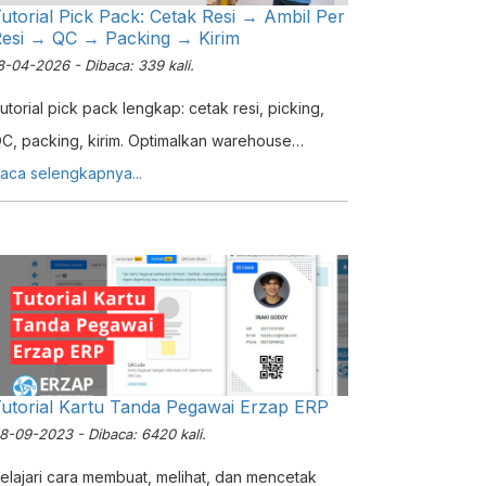
utorial Pick Pack: Cetak Resi → Ambil Per
esi → QC → Packing → Kirim
8-04-2026 - Dibaca: 339 kali.
utorial pick pack lengkap: cetak resi, picking,
C, packing, kirim. Optimalkan warehouse
anagement system untuk fulfillment order cepat
aca selengkapnya...
an akurat.
utorial Kartu Tanda Pegawai Erzap ERP
8-09-2023 - Dibaca: 6420 kali.
elajari cara membuat, melihat, dan mencetak