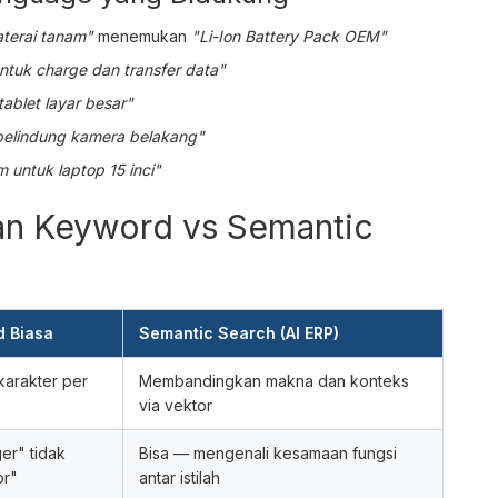
terai tanam"
menemukan
"Li-Ion Battery Pack OEM"
ntuk charge dan transfer data"
tablet layar besar"
pelindung kamera belakang"
m untuk laptop 15 inci"
an Keyword vs Semantic
d Biasa
Semantic Search (AI ERP)
arakter per
Membandingkan makna dan konteks
via vektor
er" tidak
Bisa — mengenali kesamaan fungsi
or"
antar istilah