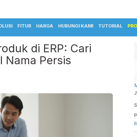
OLUSI
FITUR
HARGA
HUBUNGI KAMI
TUTORIAL
PR
oduk di ERP: Cari
l Nama Persis
M
2
S
p
k
B
p