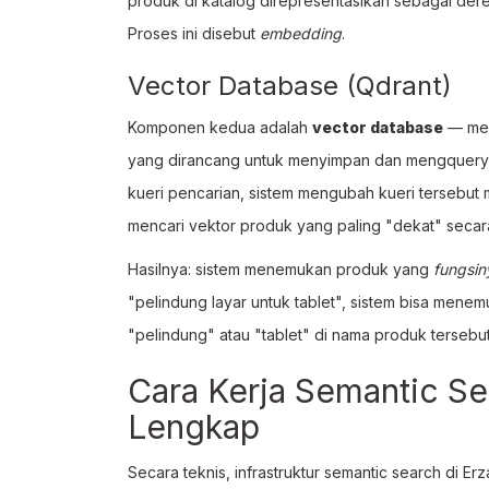
produk di katalog direpresentasikan sebagai de
Proses ini disebut
embedding
.
Vector Database (Qdrant)
Komponen kedua adalah
vector database
— me
yang dirancang untuk menyimpan dan mengquery d
kueri pencarian, sistem mengubah kueri tersebut
mencari vektor produk yang paling "dekat" seca
Hasilnya: sistem menemukan produk yang
fungsin
"pelindung layar untuk tablet", sistem bisa menem
"pelindung" atau "tablet" di nama produk tersebut
Cara Kerja Semantic Sea
Lengkap
Secara teknis, infrastruktur semantic search di Er