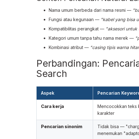
Nama umum berbeda dari nama resmi —
"ba
Fungsi atau kegunaan —
"kabel yang bisa u
Kompatibilitas perangkat —
"aksesori untuk 
Kategori umum tanpa tahu nama merek —
"
Kombinasi atribut —
"casing tipis warna hita
Perbandingan: Pencari
Search
Aspek
Pencarian Keywor
Cara kerja
Mencocokkan teks k
karakter
Pencarian sinonim
Tidak bisa — "charg
menemukan "adapt