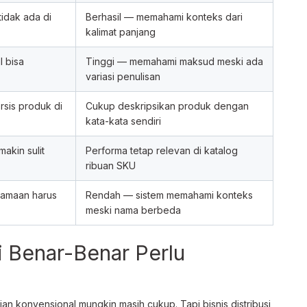
tidak ada di
Berhasil — memahami konteks dari
kalimat panjang
 bisa
Tinggi — memahami maksud meski ada
variasi penulisan
rsis produk di
Cukup deskripsikan produk dengan
kata-kata sendiri
akin sulit
Performa tetap relevan di katalog
ribuan SKU
namaan harus
Rendah — sistem memahami konteks
meski nama berbeda
i Benar-Benar Perlu
n konvensional mungkin masih cukup. Tapi bisnis distribusi