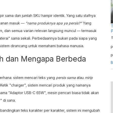
pir sama dan jumlah SKU hampir identik. Yang satu stafnya
pesanan masuk —
"nama produknya apa ya persis?"
Yang
T
em, dan semua varian relevan langsung muncul — termasuk
1
terai" sama sekali. Perbedaannya bukan pada siapa yang
 sistem dirancang untuk memahami bahasa manusia.
P
p
ch dan Mengapa Berbeda
m
B
p
erhana: sistem mencari teks yang
persis sama
atau
mirip
Ketik "charger", sistem mencari produk yang namanya
ama "Adaptor USB-C 65W", mesin pencari biasa tidak akan
 di sana.
mbandingkan teks karakter per karakter, sistem ini mengubah