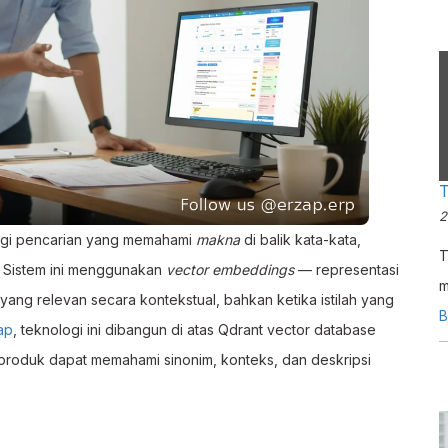
p
T
2
ogi pencarian yang memahami
makna
di balik kata-kata,
T
. Sistem ini menggunakan
vector embeddings
— representasi
m
ng relevan secara kontekstual, bahkan ketika istilah yang
i
B
ap
, teknologi ini dibangun di atas Qdrant vector database
A
produk dapat memahami sinonim, konteks, dan deskripsi