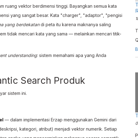
T
dalam ruang vektor berdimensi tinggi. Bayangkan semua kata
R
nsi yang sangat besar. Kata "charger", "adaptor", "pengisi
1
ea yang berdekatan
di peta itu karena maknanya saling
T
tem tidak mencari kata yang sama — melainkan mencari titik-
Q
m
B
tent understanding
: sistem memahami apa yang Anda
d
antic Search Produk
r sistem ini.
T
el
— dalam implementasi Erzap menggunakan Gemini dari
0
kripsi, kategori, atribut) menjadi vektor numerik. Setiap
P