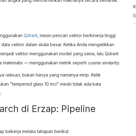
retan angka yang mencerminkan maknanya secara semantik.
K
l
B
l
nggunakan
Qdrant
, mesin pencari vektor berkinerja tinggi
ata vektor dalam skala besar. Ketika Anda mengetikkan
 menjadi vektor menggunakan model yang sama, lalu Qdrant
ra matematis — menggunakan metrik seperti
cosine similarity
.
ya relevan
, bukan hanya yang namanya mirip. Ketik
ukan "tempered glass 10 inci" meski tidak ada kata
.
rch di Erzap: Pipeline
zap bekerja melalui tahapan berikut: