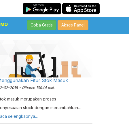
OMO
Coba Gratis
Akses Panel
enggunakan Fitur Stok Masuk
7-07-2018 - Dibaca: 10944 kali.
tok masuk merupakan proses
enyesuaian stock dengan menambahkan
uantiti barang. Hal ini sama halnya dengan
aca selengkapnya...
roses Penyesuaian Stok namun lebih spesifikasi