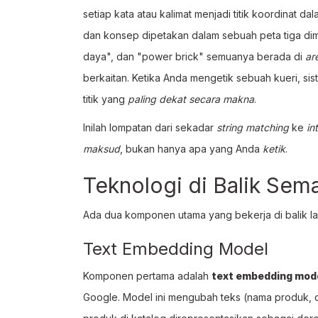
setiap kata atau kalimat menjadi titik koordinat 
dan konsep dipetakan dalam sebuah peta tiga dime
daya", dan "power brick" semuanya berada di
ar
berkaitan. Ketika Anda mengetik sebuah kueri, sis
titik yang
paling dekat secara makna
.
Inilah lompatan dari sekadar
string matching
ke
in
maksud
, bukan hanya apa yang Anda
ketik
.
Teknologi di Balik Sem
Ada dua komponen utama yang bekerja di balik laya
Text Embedding Model
Komponen pertama adalah
text embedding mod
Google. Model ini mengubah teks (nama produk, des