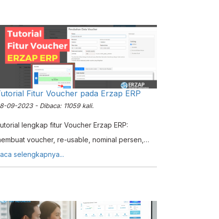
ada penambahan kuantiti suatu barang / item.
utorial Fitur Voucher pada Erzap ERP
8-09-2023 - Dibaca: 11059 kali.
utorial lengkap fitur Voucher Erzap ERP:
embuat voucher, re-usable, nominal persen,
mport Excel, dan penggunaan di POS Web &
aca selengkapnya...
ndroid untuk strategi pemasaran.