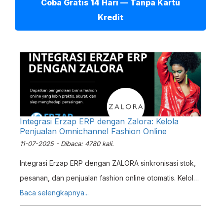
Coba Gratis 14 Hari — Tanpa Kartu
Kredit
Integrasi Erzap ERP dengan Zalora: Kelola
Penjualan Omnichannel Fashion Online
11-07-2025 - Dibaca: 4780 kali.
Integrasi Erzap ERP dengan ZALORA sinkronisasi stok,
pesanan, dan penjualan fashion online otomatis. Kelola
omnichannel zalora lebih efisien dalam satu sistem.
Baca selengkapnya...