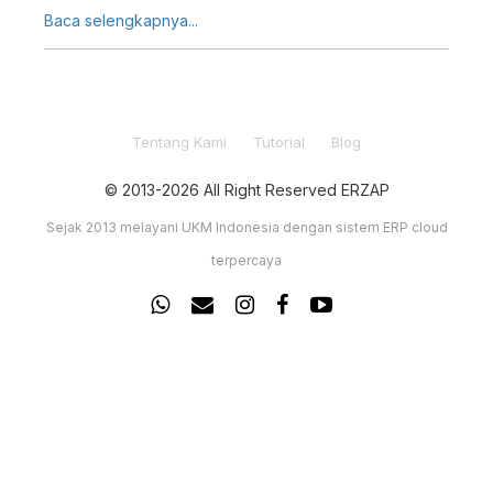
menjelaskan 3 Tips Jitu atau langkah awal yang dapat
Baca selengkapnya...
anda lakukan untuk memperlihatkan bagaimana Erzap
dapat membantu dan mempermudah anda dalam
mengelola usaha anda.
Tentang Kami
Tutorial
Blog
© 2013-2026 All Right Reserved ERZAP
Sejak 2013 melayani UKM Indonesia dengan sistem ERP cloud
terpercaya