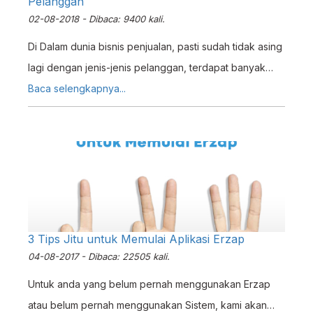
Pelanggan
02-08-2018 - Dibaca: 9400 kali.
Di Dalam dunia bisnis penjualan, pasti sudah tidak asing
lagi dengan jenis-jenis pelanggan, terdapat banyak
jenis pelanggan antara lain, distributor, reseller dan
Baca selengkapnya...
customer. Nah pada artikel berikut akan dijelaskan
bagaimana penerapan penjualan per jenis pelanggan
dalam sistem ERZ4P antara lain :
3 Tips Jitu untuk Memulai Aplikasi Erzap
04-08-2017 - Dibaca: 22505 kali.
Untuk anda yang belum pernah menggunakan Erzap
atau belum pernah menggunakan Sistem, kami akan