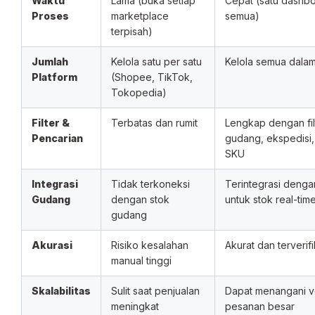
Waktu
Lama (buka setiap
Cepat (satu dashbo
Proses
marketplace
semua)
terpisah)
Jumlah
Kelola satu per satu
Kelola semua dalam
Platform
(Shopee, TikTok,
Tokopedia)
Filter &
Terbatas dan rumit
Lengkap dengan filt
Pencarian
gudang, ekspedisi
SKU
Integrasi
Tidak terkoneksi
Terintegrasi deng
Gudang
dengan stok
untuk stok real-tim
gudang
Akurasi
Risiko kesalahan
Akurat dan terverifi
manual tinggi
Skalabilitas
Sulit saat penjualan
Dapat menangani 
meningkat
pesanan besar