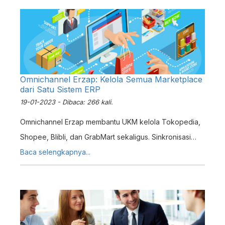
Omnichannel Erzap: Kelola Semua Marketplace
dari Satu Sistem ERP
19-01-2023 - Dibaca: 266 kali.
Omnichannel Erzap membantu UKM kelola Tokopedia,
Shopee, Blibli, dan GrabMart sekaligus. Sinkronisasi
stok, harga, dan produk otomatis dari satu sistem.
Baca selengkapnya...