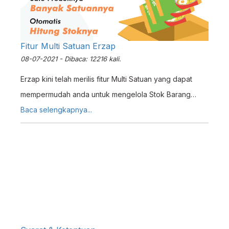
Fitur Multi Satuan Erzap
08-07-2021 - Dibaca: 12216 kali.
Erzap kini telah merilis fitur Multi Satuan yang dapat
mempermudah anda untuk mengelola Stok Barang
yang memiliki banyak satuan untuk satu produk. Fitur ini
Baca selengkapnya...
cocok digunakan untuk anda yang membeli barang
dalam satuan besar dan dijual kembali dalam satuan
kecil seperti yang ditemukan di usaha Grosir, Pengecer,
atau Agen.