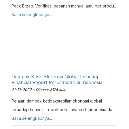
Pack Erzap. Verifikasi pesanan manual atau per produk,
tangani QC tidak valid, dan reprocess pesanan dengan
Baca selengkapnya...
mudah.
Dampak Krisis Ekonomi Global terhadap
Financial Report Perusahaan di Indonesia
21-10-2022 - Dibaca: 3176 kali.
Pelajari dampak ketidakstabilan ekonomi global
terhadap financial report perusahaan di Indonesia dan
cara mengelolanya dengan sistem ERP.
Baca selengkapnya...