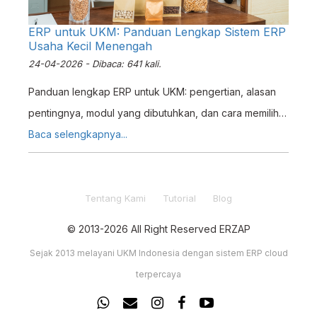
ERP untuk UKM: Panduan Lengkap Sistem ERP
Usaha Kecil Menengah
24-04-2026 - Dibaca: 641 kali.
Panduan lengkap ERP untuk UKM: pengertian, alasan
pentingnya, modul yang dibutuhkan, dan cara memilih
sistem ERP terbaik untuk bisnis Anda.
Baca selengkapnya...
Tentang Kami
Tutorial
Blog
© 2013-2026 All Right Reserved ERZAP
Sejak 2013 melayani UKM Indonesia dengan sistem ERP cloud
terpercaya