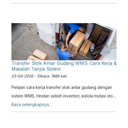
adanya fitur baru ini pada Erzap, Anda dapat
menerapkan sebuah sistem pengumpulan poin setiap
kali pelanggan anda melakukan transaksi dan
pelanggan anda dapat menggunakan poin tersebut
untuk ditukarkan atau dibelanjakan dengan produk
anda
Transfer Stok Antar Gudang WMS: Cara Kerja &
Masalah Tanpa Sistem
23-04-2026 - Dibaca: 1886 kali.
Pelajari cara kerja transfer stok antar gudang dengan
sistem WMS. Hindari selisih inventori, kelola mutasi stok
real-time, dan cetak surat pemindahan resmi.
Baca selengkapnya...