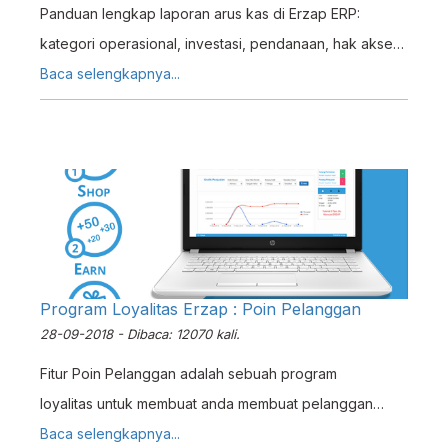
Panduan lengkap laporan arus kas di Erzap ERP:
kategori operasional, investasi, pendanaan, hak akses,
dan analisis cash flow untuk kesehatan keuangan
Baca selengkapnya...
bisnis.
Program Loyalitas Erzap : Poin Pelanggan
28-09-2018 - Dibaca: 12070 kali.
Fitur Poin Pelanggan adalah sebuah program
loyalitas untuk membuat anda membuat pelanggan
anda tetap setia berbelanja di outlet anda. Dengan
Baca selengkapnya...