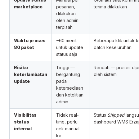
marketplace
pesanan,
terima dilakukan
dilakukan
oleh admin
terpisah
Waktu proses
~60 menit
Beberapa klik untuk k
80 paket
untuk update
batch keseluruhan
status saja
Risiko
Tinggi —
Rendah — proses dipi
keterlambatan
bergantung
oleh sistem
update
pada
ketersediaan
dan ketelitian
admin
Visibilitas
Tidak real-
Status
Shipped
langsu
status
time, perlu
dashboard WMS Erza
internal
cek manual
ke