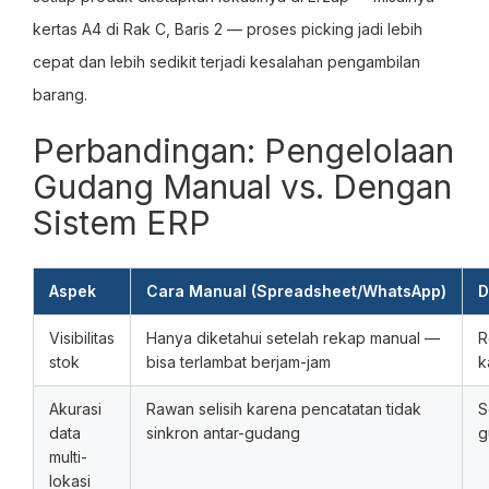
kertas A4 di Rak C, Baris 2 — proses picking jadi lebih
cepat dan lebih sedikit terjadi kesalahan pengambilan
barang.
Perbandingan: Pengelolaan
Gudang Manual vs. Dengan
Sistem ERP
Aspek
Cara Manual (Spreadsheet/WhatsApp)
D
Visibilitas
Hanya diketahui setelah rekap manual —
R
stok
bisa terlambat berjam-jam
k
Akurasi
Rawan selisih karena pencatatan tidak
S
data
sinkron antar-gudang
g
multi-
lokasi