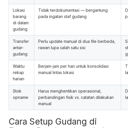
Lokasi
Tidak terdokumentasi — bergantung
D
barang
pada ingatan staf gudang
p
di dalam
gudang
Transfer
Perlu update manual di dua file berbeda,
S
antar-
rawan lupa salah satu sisi
s
gudang
g
Waktu
Berjam-jam per hari untuk konsolidasi
T
rekap
manual lintas lokasi
l
harian
Stok
Harus menghentikan operasional,
D
opname
perbandingan fisik vs. catatan dilakukan
l
manual
Cara Setup Gudang di