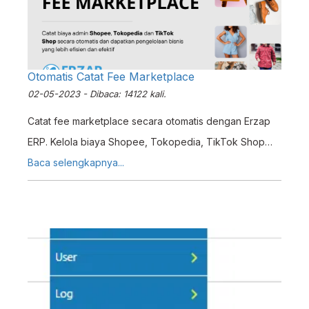
Otomatis Catat Fee Marketplace
02-05-2023 - Dibaca: 14122 kali.
Catat fee marketplace secara otomatis dengan Erzap
ERP. Kelola biaya Shopee, Tokopedia, TikTok Shop
dengan mudah dan tingkatkan efisiensi keuangan
Baca selengkapnya...
bisnis Anda.