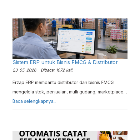
Sistem ERP untuk Bisnis FMCG & Distributor
23-05-2026 - Dibaca: 1072 kali.
Erzap ERP membantu distributor dan bisnis FMCG
mengelola stok, penjualan, multi gudang, marketplace,
akuntansi, hingga AI automation dalam satu sistem
Baca selengkapnya...
terintegrasi.