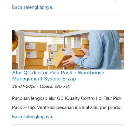
Panduan instalasi Java, QZ Tray, dan konfigurasi
Baca selengkapnya...
printer.
Alur QC di Fitur Pick Pack – Warehouse
Management System Erzap
28-04-2026 - Dibaca: 1917 kali.
Panduan lengkap alur QC (Quality Control) di Fitur Pick
Pack Erzap. Verifikasi pesanan manual atau per produk,
tangani QC tidak valid, dan reprocess pesanan dengan
Baca selengkapnya...
mudah.