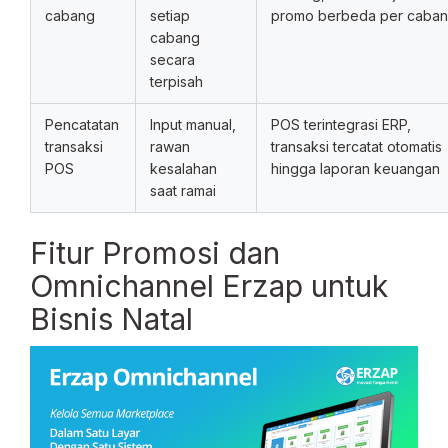
cabang
setiap
promo berbeda per caba
cabang
secara
terpisah
Pencatatan
Input manual,
POS terintegrasi ERP,
transaksi
rawan
transaksi tercatat otomatis
POS
kesalahan
hingga laporan keuangan
saat ramai
Fitur Promosi dan
Omnichannel Erzap untuk
Bisnis Natal