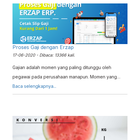
Proses Gaji dengan Erzap
17-06-2020 - Dibaca: 13366 kali.
Gajian adalah momen yang paling ditunggu oleh
pegawai pada perusahaan manapun. Momen yang
umumnya terjadi sebulan sekali ini meliputi proses
Baca selengkapnya...
pembayaran upah atas pekerjaan yang telah
dilaksanakan pegawai. Walaupun menyenangkan untuk
para pegawai, kegiatan ini cukup rumit untuk bagian
HRD/Personalia dan Akunting, terutama jika dilakukan
secara manual tanpa bantuan Sistem. Sebab pada