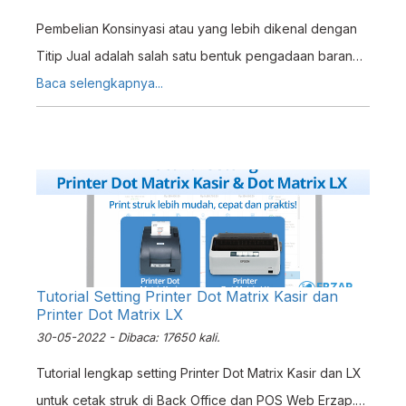
Pembelian Konsinyasi atau yang lebih dikenal dengan
Titip Jual adalah salah satu bentuk pengadaan barang
yang kerap digunakan pada usaha jenis Retail. Ini
Baca selengkapnya...
karena konsinyasi lebih menguntungkan kedua belah
pihak (Supplier sebagai Konsinyor dan Toko sebagai
Konsinyi) dibandingkan dengan pengadaan barang
secara Beli-Putus. Pada sistem ERZ4P, Pembelian
Konsinyasi dapat diterapkan. Ini dikarenakan ERZAP
menyediakan opsi Konsinyasi pada saat pembuatan
Faktur Pembelian.
Tutorial Setting Printer Dot Matrix Kasir dan
Printer Dot Matrix LX
30-05-2022 - Dibaca: 17650 kali.
Tutorial lengkap setting Printer Dot Matrix Kasir dan LX
untuk cetak struk di Back Office dan POS Web Erzap.