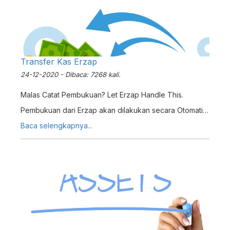
Transfer Kas Erzap
24-12-2020 - Dibaca: 7268 kali.
Malas Catat Pembukuan? Let Erzap Handle This.
Pembukuan dari Erzap akan dilakukan secara Otomatis
oleh Sistem. Anda cukup menginputkan memilih dan
Baca selengkapnya...
memasukan nominal dari Akun Kasnya. Tidak perlu
untuk buat Jurnal secara manual. Praktis bukan?
Bagaimana cara untuk Transfer Kas di Erzap? Simak
Tutorialnya dibawah