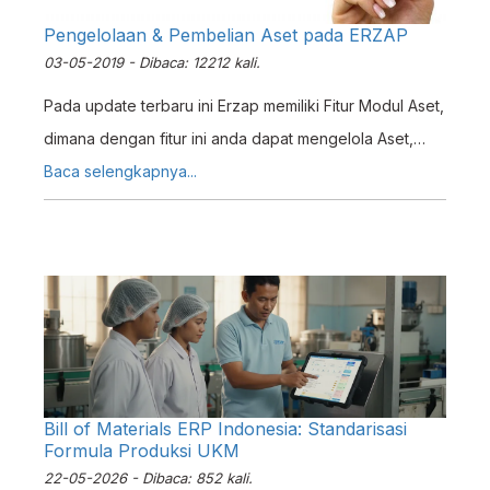
Pengelolaan & Pembelian Aset pada ERZAP
03-05-2019 - Dibaca: 12212 kali.
Pada update terbaru ini Erzap memiliki Fitur Modul Aset,
dimana dengan fitur ini anda dapat mengelola Aset,
terutama Aset Tetap, pada Usaha anda.
Baca selengkapnya...
Bill of Materials ERP Indonesia: Standarisasi
Formula Produksi UKM
22-05-2026 - Dibaca: 852 kali.