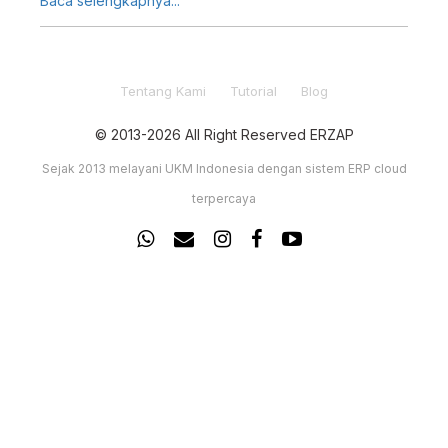
Otomatis! Bagaimana penerapaan Penjualan dengan
Baca selengkapnya...
Potongan MDR di Erzap? Simak metode nya pada
Tutorial ini.
Tentang Kami
Tutorial
Blog
© 2013-2026 All Right Reserved ERZAP
Sejak 2013 melayani UKM Indonesia dengan sistem ERP cloud
terpercaya