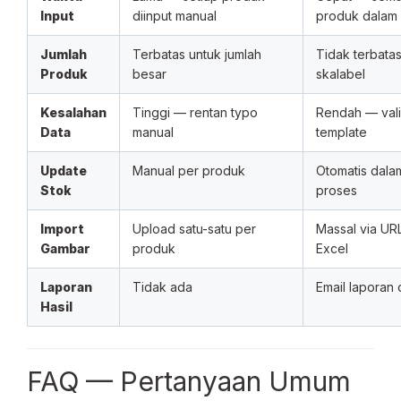
Input
diinput manual
produk dalam s
Jumlah
Terbatas untuk jumlah
Tidak terbatas
Produk
besar
skalabel
Kesalahan
Tinggi — rentan typo
Rendah — vali
Data
manual
template
Update
Manual per produk
Otomatis dala
Stok
proses
Import
Upload satu-satu per
Massal via UR
Gambar
produk
Excel
Laporan
Tidak ada
Email laporan 
Hasil
FAQ — Pertanyaan Umum