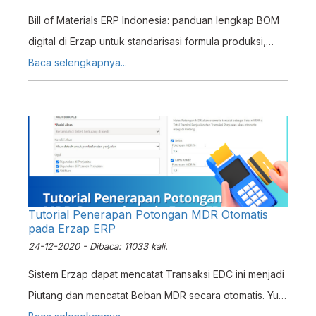
Bill of Materials ERP Indonesia: panduan lengkap BOM
digital di Erzap untuk standarisasi formula produksi,
kalkulasi HPP akurat, dan efisiensi manufaktur UKM.
Baca selengkapnya...
Tutorial Penerapan Potongan MDR Otomatis
pada Erzap ERP
24-12-2020 - Dibaca: 11033 kali.
Sistem Erzap dapat mencatat Transaksi EDC ini menjadi
Piutang dan mencatat Beban MDR secara otomatis. Yup!