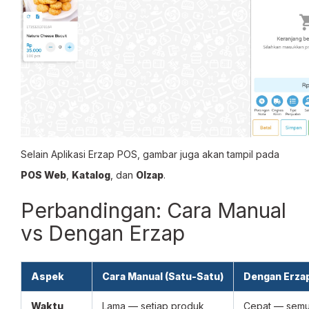
Selain Aplikasi Erzap POS, gambar juga akan tampil pada
POS Web
,
Katalog
, dan
Olzap
.
Perbandingan: Cara Manual
vs Dengan Erzap
Aspek
Cara Manual (Satu-Satu)
Dengan Erza
Waktu
Lama — setiap produk
Cepat — sem