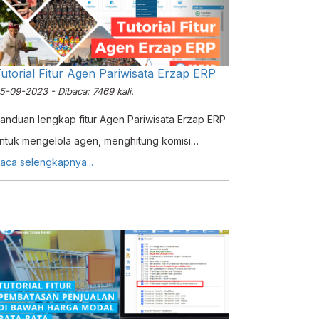
acam, mulai dari PLN, BPJS, PDAM, telepon,
ulsa, internet, paket data, asuransi, kartu kredit,
ulti finance, hingga voucher game.
utorial Fitur Agen Pariwisata Erzap ERP
5-09-2023 - Dibaca: 7469 kali.
anduan lengkap fitur Agen Pariwisata Erzap ERP
ntuk mengelola agen, menghitung komisi
tomatis, dan meningkatkan efisiensi bisnis retail,
aca selengkapnya...
&B, dan objek wisata.