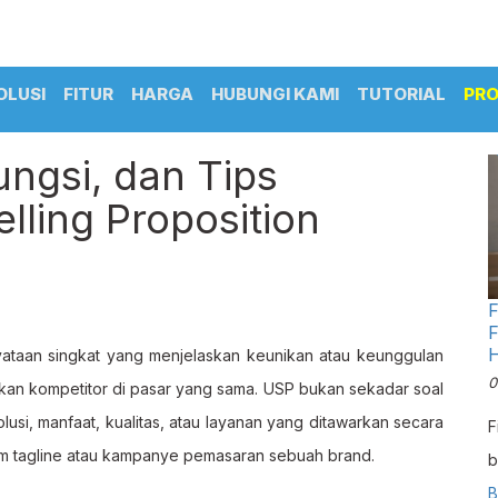
OLUSI
FITUR
HARGA
HUBUNGI KAMI
TUTORIAL
PR
ungsi, dan Tips
ling Proposition
F
F
ataan singkat yang menjelaskan keunikan atau keunggulan
0
an kompetitor di pasar yang sama. USP bukan sekadar soal
lusi, manfaat, kualitas, atau layanan yang ditawarkan secara
F
am tagline atau kampanye pemasaran sebuah brand.
b
I
B