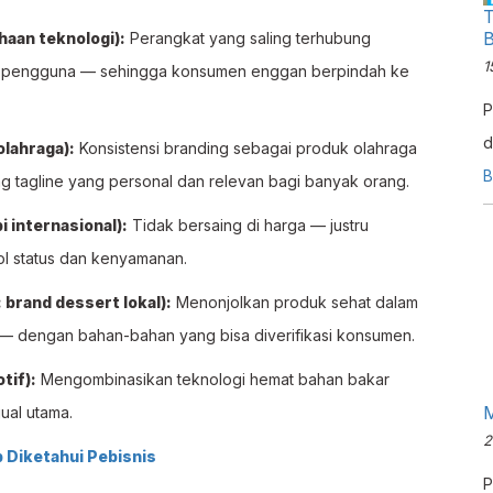
T
B
haan teknologi):
Perangkat yang saling terhubung
1
n pengguna — sehingga konsumen enggan berpindah ke
P
d
olahraga):
Konsistensi branding sebagai produk olahraga
m
B
kung tagline yang personal dan relevan bagi banyak orang.
F
 internasional):
Tidak bersaing di harga — justru
ol status dan kenyamanan.
 brand dessert lokal):
Menonjolkan produk sehat dalam
" — dengan bahan-bahan yang bisa diverifikasi konsumen.
tif):
Mengombinasikan teknologi hemat bahan bakar
ual utama.
2
 Diketahui Pebisnis
P