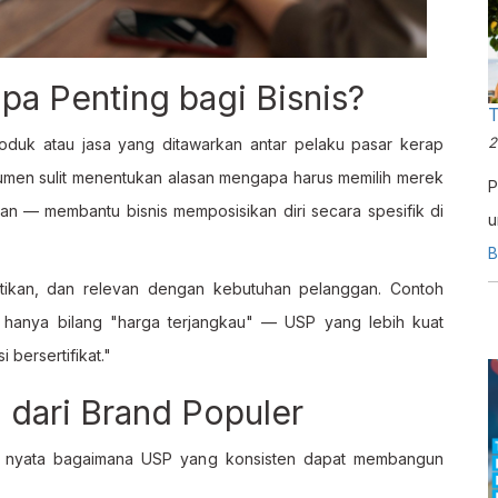
m
p
m
a Penting bagi Bisnis?
T
2
roduk atau jasa yang ditawarkan antar pelaku pasar kerap
sumen sulit menentukan alasan mengapa harus memilih merek
P
n — membantu bisnis memposisikan diri secara spesifik di
u
o
B
F
uktikan, dan relevan dengan kebutuhan pelanggan. Contoh
p hanya bilang "harga terjangkau" — USP yang lebih kuat
 bersertifikat."
dari Brand Populer
nsi nyata bagaimana USP yang konsisten dapat membangun