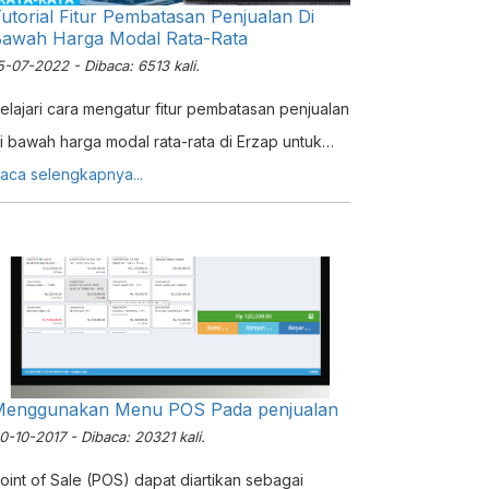
utorial Fitur Pembatasan Penjualan Di
awah Harga Modal Rata-Rata
5-07-2022 - Dibaca: 6513 kali.
elajari cara mengatur fitur pembatasan penjualan
i bawah harga modal rata-rata di Erzap untuk
enghindari kerugian. Panduan lengkap POS,
aca selengkapnya...
aktur, dan Manajemen Servis.
Menggunakan Menu POS Pada penjualan
0-10-2017 - Dibaca: 20321 kali.
oint of Sale (POS) dapat diartikan sebagai