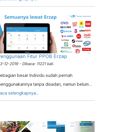
nda.
enggunaan Fitur PPOB Erzap
3-12-2019 - Dibaca: 11221 kali.
ebagian besar Individu sudah pernah
enggunakannya tanpa disadari, namun belum
engetahui istilah dan definisi PPOB. Pada
aca selengkapnya...
asarnya, PPOB adalah sebuah sistem
embayaran secara online dengan
emanfaatkan fasilitas perbankan. Dalam hal ini,
embayaran yang dimaksud bisa bermacam-