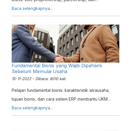
corporation. Panduan lengkap untuk pemilik UKM
Baca selengkapnya...
Indonesia.
Fundamental Bisnis yang Wajib Dipahami
Sebelum Memulai Usaha
15-11-2022 - Dibaca: 8010 kali.
Pelajari fundamental bisnis: karakteristik wirausaha,
tujuan bisnis, dan cara sistem ERP membantu UKM
mencapai target usaha secara efisien.
Baca selengkapnya...