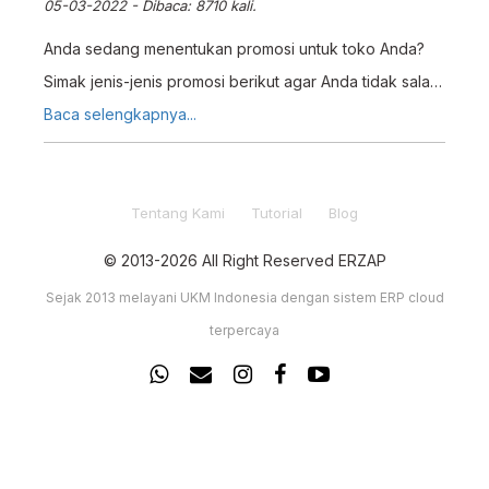
05-03-2022 - Dibaca: 8710 kali.
Anda sedang menentukan promosi untuk toko Anda?
Simak jenis-jenis promosi berikut agar Anda tidak salah
pilih.
Baca selengkapnya...
Tentang Kami
Tutorial
Blog
© 2013-2026 All Right Reserved ERZAP
Sejak 2013 melayani UKM Indonesia dengan sistem ERP cloud
terpercaya