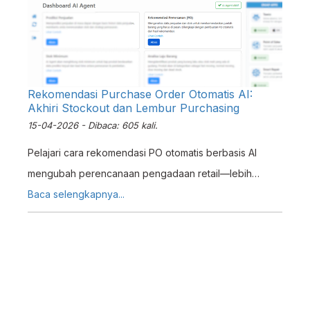
Rekomendasi Purchase Order Otomatis AI:
Akhiri Stockout dan Lembur Purchasing
15-04-2026 - Dibaca: 605 kali.
Pelajari cara rekomendasi PO otomatis berbasis AI
mengubah perencanaan pengadaan retail—lebih
cepat, akurat, dan tanpa drama stockout. Lihat cara
Baca selengkapnya...
kerjanya di Erzap.