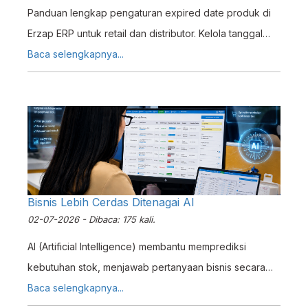
Panduan lengkap pengaturan expired date produk di
Erzap ERP untuk retail dan distributor. Kelola tanggal
kadaluwarsa dan optimalisasi stok dengan sistem
Baca selengkapnya...
terintegrasi.
Bisnis Lebih Cerdas Ditenagai AI
02-07-2026 - Dibaca: 175 kali.
AI (Artificial Intelligence) membantu memprediksi
kebutuhan stok, menjawab pertanyaan bisnis secara
instan, mempercepat input data, dan menjelaskan
Baca selengkapnya...