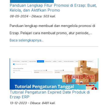
Panduan Lengkap Fitur Promosi di Erzap: Buat,
Kelola, dan Aktifkan Promo
08-05-2024 - Dibaca: 503 kali.
Panduan lengkap membuat dan mengelola promosi di
Erzap. Pelajari cara membuat promo, atur periode,
outlet, dan aktifkan otomatis di POS Web/Android.
Baca selengkapnya...
Tutorial Pengaturan Expired Date Produk di
Erzap ERP
13-12-2023 - Dibaca: 8481 kali.