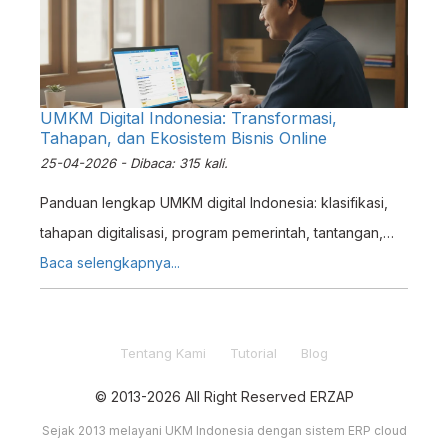
UMKM Digital Indonesia: Transformasi,
Tahapan, dan Ekosistem Bisnis Online
25-04-2026 - Dibaca: 315 kali.
Panduan lengkap UMKM digital Indonesia: klasifikasi,
tahapan digitalisasi, program pemerintah, tantangan,
dan ekosistem bisnis online untuk berkembang.
Baca selengkapnya...
Tentang Kami
Tutorial
Blog
© 2013-2026 All Right Reserved ERZAP
Sejak 2013 melayani UKM Indonesia dengan sistem ERP cloud