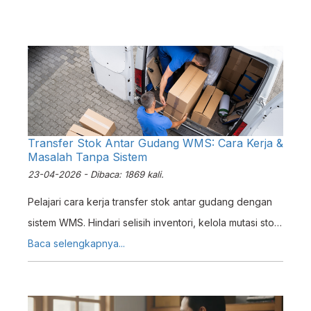
laporan keuangan secara otomatis — semua
terintegrasi dalam satu sistem, Erzap ERP.
Transfer Stok Antar Gudang WMS: Cara Kerja &
Masalah Tanpa Sistem
23-04-2026 - Dibaca: 1869 kali.
Pelajari cara kerja transfer stok antar gudang dengan
sistem WMS. Hindari selisih inventori, kelola mutasi stok
real-time, dan cetak surat pemindahan resmi.
Baca selengkapnya...