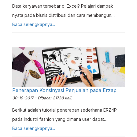
Data karyawan tersebar di Excel? Pelajari dampak
nyata pada bisnis distribusi dan cara membangun
database pegawai terpusat dengan sistem terintegrasi.
Baca selengkapnya...
Penerapan Konsinyasi Penjualan pada Erzap
30-10-2017 - Dibaca: 21738 kali.
Berikut adalah tutorial penerapan sederhana ERZ4P
pada industri fashion yang dimana user dapat
melakukan sistem konsinasi pada penjualan
Baca selengkapnya...