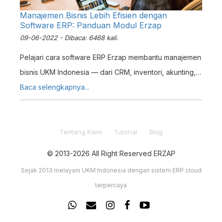
Manajemen Bisnis Lebih Efisien dengan
Software ERP: Panduan Modul Erzap
09-06-2022 - Dibaca: 6468 kali.
Pelajari cara software ERP Erzap membantu manajemen
bisnis UKM Indonesia — dari CRM, inventori, akunting,
hingga HRM dalam satu sistem terintegrasi.
Baca selengkapnya...
Tentang Kami
Tutorial
Blog
© 2013-2026 All Right Reserved ERZAP
Sejak 2013 melayani UKM Indonesia dengan sistem ERP cloud
terpercaya