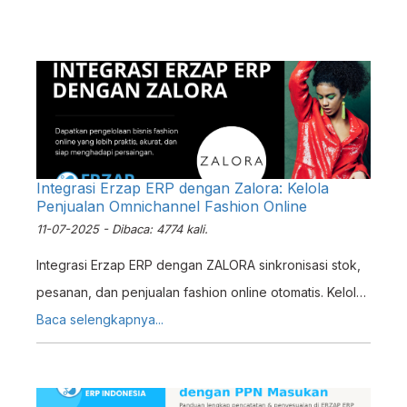
Integrasi Erzap ERP dengan Zalora: Kelola
Penjualan Omnichannel Fashion Online
11-07-2025 - Dibaca: 4774 kali.
Integrasi Erzap ERP dengan ZALORA sinkronisasi stok,
pesanan, dan penjualan fashion online otomatis. Kelola
omnichannel zalora lebih efisien dalam satu sistem.
Baca selengkapnya...