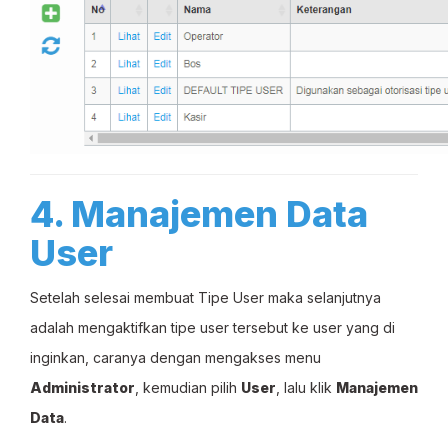
4. Manajemen Data
User
Setelah selesai membuat Tipe User maka selanjutnya
adalah mengaktifkan tipe user tersebut ke user yang di
inginkan, caranya dengan mengakses menu
Administrator
, kemudian pilih
User
, lalu klik
Manajemen
Data
.