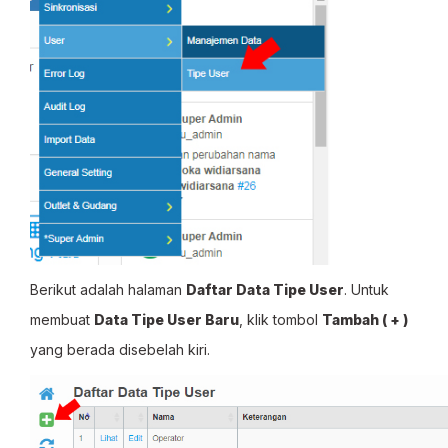
Berikut adalah halaman
Daftar Data Tipe User
. Untuk
membuat
Data Tipe User Baru
, klik tombol
Tambah ( + )
yang berada disebelah kiri.