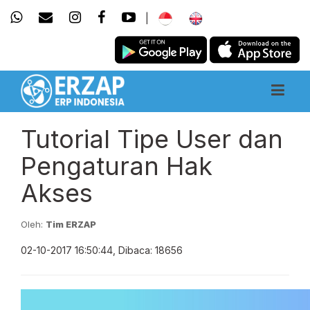
|
Tutorial Tipe User dan
Pengaturan Hak
Akses
Oleh:
Tim ERZAP
02-10-2017 16:50:44, Dibaca: 18656