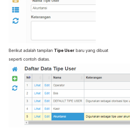
Berikut adalah tampilan
Tipe User
baru yang dibuat
seperti contoh diatas.