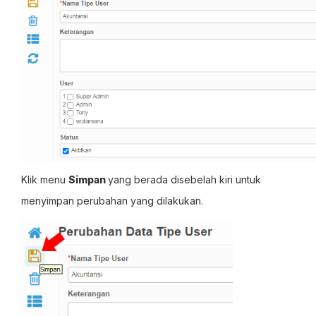
Klik menu
Simpan
yang berada disebelah kiri untuk
menyimpan perubahan yang dilakukan.