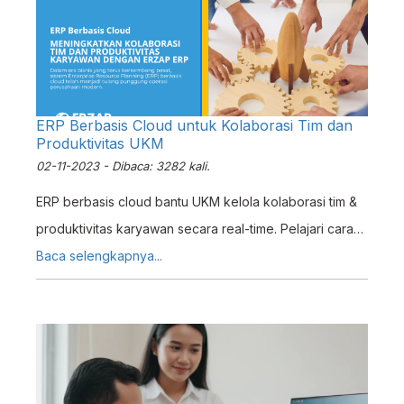
kota menggunakan metode pengiriman barang yang
disediakan oleh Jasa Ekspedisi.
ERP Berbasis Cloud untuk Kolaborasi Tim dan
Produktivitas UKM
02-11-2023 - Dibaca: 3282 kali.
ERP berbasis cloud bantu UKM kelola kolaborasi tim &
produktivitas karyawan secara real-time. Pelajari cara
Erzap mengotomatisasi operasional bisnis Anda.
Baca selengkapnya...