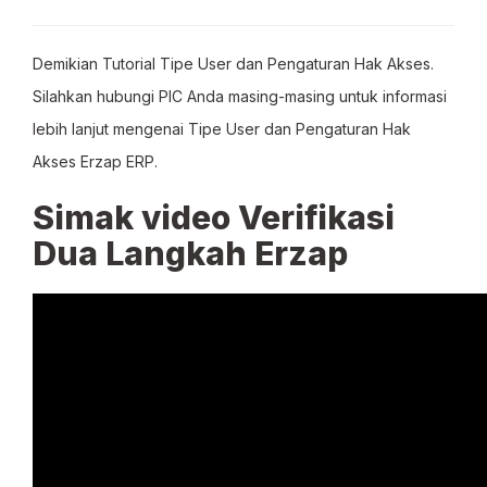
Demikian Tutorial Tipe User dan Pengaturan Hak Akses.
Silahkan hubungi PIC Anda masing-masing untuk informasi
lebih lanjut mengenai Tipe User dan Pengaturan Hak
Akses Erzap ERP.
Simak video Verifikasi
Dua Langkah Erzap