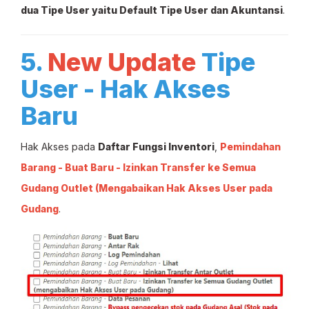
dua Tipe User yaitu Default Tipe User dan Akuntansi
.
5.
New Update
Tipe
User - Hak Akses
Baru
Hak Akses pada
Daftar Fungsi Inventori
,
Pemindahan
Barang - Buat Baru - Izinkan Transfer ke Semua
Gudang Outlet (Mengabaikan Hak Akses User pada
Gudang
.