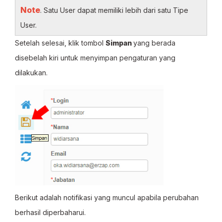
Note
. Satu User dapat memiliki lebih dari satu Tipe
User.
Setelah selesai, klik tombol
Simpan
yang berada
disebelah kiri untuk menyimpan pengaturan yang
dilakukan.
Berikut adalah notifikasi yang muncul apabila perubahan
berhasil diperbaharui.