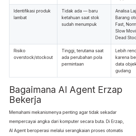
Identifikasi produk
Tidak ada — baru
Analisa La
lambat
ketahuan saat stok
Barang ot
sudah menumpuk
Fast, Norm
Slow Movi
Dead Sto
Risiko
Tinggi, terutama saat
Lebih ren
overstock/stockout
ada perubahan pola
karena be
permintaan
data objek
gudang
Bagaimana AI Agent Erzap
Bekerja
Memahami mekanismenya penting agar tidak sekadar
mempercayai angka dari komputer secara buta. Di Erzap,
AI Agent beroperasi melalui serangkaian proses otomatis