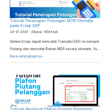
Tutorial Penerapan Potongan MDR Otomatis
pada Erzap ERP
24-12-2020 - Dibaca: 11034 kali.
Sistem Erzap dapat mencatat Transaksi EDC ini menjadi
Piutang dan mencatat Beban MDR secara otomatis. Yup!
Otomatis! Bagaimana penerapaan Penjualan dengan
Baca selengkapnya...
Potongan MDR di Erzap? Simak metode nya pada
Tutorial ini.
Tutorial Membuat Plafon Piutang Pelanggan