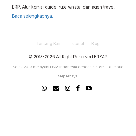
ERP. Atur komisi guide, rute wisata, dan agen travel
dalam satu platform terintegrasi.
Baca selengkapnya...
Tentang Kami
Tutorial
Blog
© 2013-2026 All Right Reserved ERZAP
Sejak 2013 melayani UKM Indonesia dengan sistem ERP cloud
terpercaya