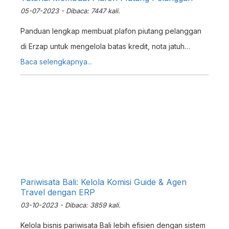
05-07-2023 - Dibaca: 7447 kali.
Panduan lengkap membuat plafon piutang pelanggan
di Erzap untuk mengelola batas kredit, nota jatuh
tempo, dan stabilitas kas bisnis Anda.
Baca selengkapnya...
Pariwisata Bali: Kelola Komisi Guide & Agen
Travel dengan ERP
03-10-2023 - Dibaca: 3859 kali.
Kelola bisnis pariwisata Bali lebih efisien dengan sistem