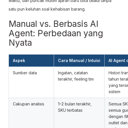
waktu, dan puncak musim ajaran baru bisa dilalui tanpa
satu pun keluhan soal kehabisan barang.
Manual vs. Berbasis AI
Agent: Perbedaan yang
Nyata
Aspek
Cara Manual / Intuisi
AI Agent 
Sumber data
Ingatan, catatan
Histori tra
terakhir, feeling tim
tahun tera
yang ters
sistem
Cakupan analisis
1–2 bulan terakhir,
Semua SK
SKU terbatas
semua gu
dengan fil
outlet dan