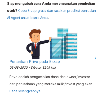
Siap mengubah cara Anda merencanakan pembelian
stok?
Coba Erzap gratis dan rasakan prediksi penjualan
AI Agent untuk bisnis Anda
.
Penarikan Prive pada Erzap
03-08-2020 - Dibaca: 8205 kali.
Prive adalah pengambilan dana dari owner/investor
dari perusahaan yang mereka miliki/invest yang akan
digunakan untuk kebutuhan pribadi. Penarikan Prive ini
Baca selengkapnya...
akan mengakibatkan pengurangan pada nilai Modal
Awal Erzap dengan Modul Pembukuannya, mendukung