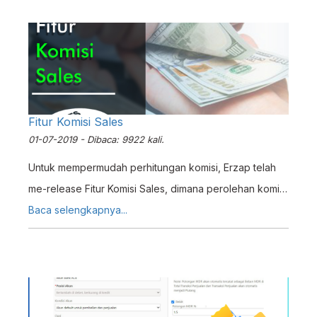
pencatatan Penarikan Prive. Pada Tutorial kali ini akan
membahas cara menginputkan transaksi Penarikan
Prive
Fitur Komisi Sales
01-07-2019 - Dibaca: 9922 kali.
Untuk mempermudah perhitungan komisi, Erzap telah
me-release Fitur Komisi Sales, dimana perolehan komisi
dari tiap-tiap Sales akan dihitung otomatis via Sistem
Baca selengkapnya...
sesuai dengan jumlah yang telah ditentukan Untuk
dapat menggunakan Fitur Komisi Sales, anda dapat
menyimak Tutorial ini terlebih dahulu.