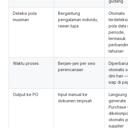
gudang
Deteksi pola
Bergantung
Otomatis
musiman
pengalaman individu,
terdeteksi
rawan lupa
pola data 
periode,
termasuk
perbandi
tahunan
Waktu proses
Berjam-jam per sesi
Diperbaru
perencanaan
otomatis s
dini hari 
siap di pag
Output ke PO
Input manual ke
Langsung
dokumen terpisah
generate
Purchase 
dikelomp
otomatis 
supplier