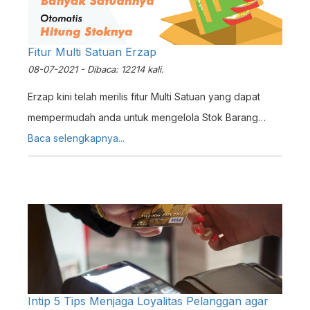
Fitur Multi Satuan Erzap
08-07-2021 - Dibaca: 12214 kali.
Erzap kini telah merilis fitur Multi Satuan yang dapat
mempermudah anda untuk mengelola Stok Barang
yang memiliki banyak satuan untuk satu produk. Fitur ini
Baca selengkapnya...
cocok digunakan untuk anda yang membeli barang
dalam satuan besar dan dijual kembali dalam satuan
kecil seperti yang ditemukan di usaha Grosir, Pengecer,
atau Agen.
Intip 5 Tips Menjaga Loyalitas Pelanggan agar