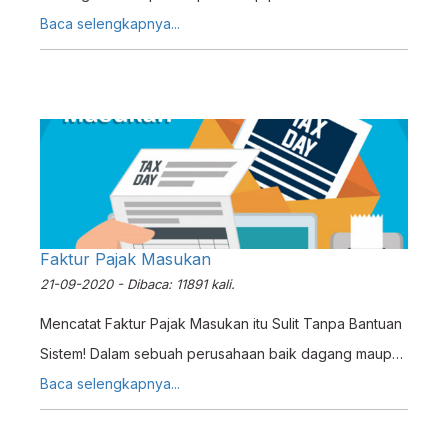
Baca selengkapnya...
Faktur Pajak Masukan
21-09-2020 - Dibaca: 11891 kali.
Mencatat Faktur Pajak Masukan itu Sulit Tanpa Bantuan
Sistem! Dalam sebuah perusahaan baik dagang maupun
jasa akan mengalami kesulitan dalam mencatat Faktur
Baca selengkapnya...
Pajak Masukan, mengapa begitu ? Karena Perusahaan
tidak melakukan Pembelian terhadap satu Supplier