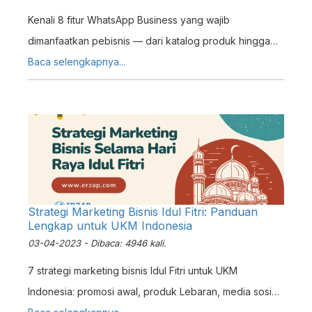
Kenali 8 fitur WhatsApp Business yang wajib
dimanfaatkan pebisnis — dari katalog produk hingga
balas otomatis — plus tips integrasi dengan sistem ERP
Baca selengkapnya...
untuk UKM.
Strategi Marketing Bisnis Idul Fitri: Panduan
Lengkap untuk UKM Indonesia
03-04-2023 - Dibaca: 4946 kali.
7 strategi marketing bisnis Idul Fitri untuk UKM
Indonesia: promosi awal, produk Lebaran, media sosial,