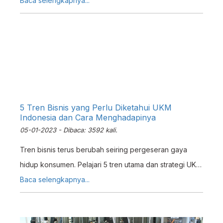
hingga program loyalitas pelanggan.
Baca selengkapnya...
5 Tren Bisnis yang Perlu Diketahui UKM
Indonesia dan Cara Menghadapinya
05-01-2023 - Dibaca: 3592 kali.
Tren bisnis terus berubah seiring pergeseran gaya
hidup konsumen. Pelajari 5 tren utama dan strategi UKM
menghadapinya dengan sistem ERP.
Baca selengkapnya...