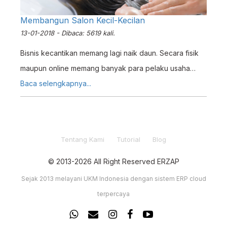
Membangun Salon Kecil-Kecilan
13-01-2018 - Dibaca: 5619 kali.
Bisnis kecantikan memang lagi naik daun. Secara fisik
maupun online memang banyak para pelaku usaha
yang menggeser mata pencahariannya ke bentuk
Baca selengkapnya...
usaha jasa yang satu ini.
Tentang Kami
Tutorial
Blog
© 2013-2026 All Right Reserved ERZAP
Sejak 2013 melayani UKM Indonesia dengan sistem ERP cloud
terpercaya