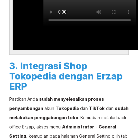
3. Integrasi Shop
Tokopedia dengan Erzap
ERP
Pastikan Anda
sudah menyelesaikan proses
penyambungan
akun
Tokopedia
dan
TikTok
dan
sudah
melakukan penggabungan toko
. Kemudian melalui back
office Erzap, akses menu
Administrator
-
General
Setting
, kemudian pada halaman General Setting pilih tab