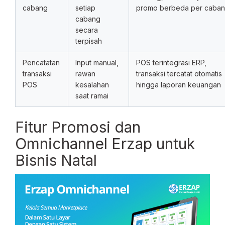
cabang
setiap
promo berbeda per caba
cabang
secara
terpisah
Pencatatan
Input manual,
POS terintegrasi ERP,
transaksi
rawan
transaksi tercatat otomatis
POS
kesalahan
hingga laporan keuangan
saat ramai
Fitur Promosi dan
Omnichannel Erzap untuk
Bisnis Natal