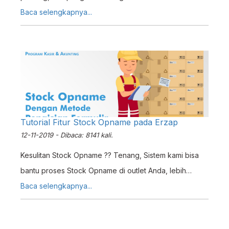
real-time. Kurangi error dan tingkatkan akurasi pesanan
Baca selengkapnya...
hingga 95%.
Tutorial Fitur Stock Opname pada Erzap
12-11-2019 - Dibaca: 8141 kali.
Kesulitan Stock Opname ?? Tenang, Sistem kami bisa
bantu proses Stock Opname di outlet Anda, lebih
cepat, lebih akurat
Baca selengkapnya...