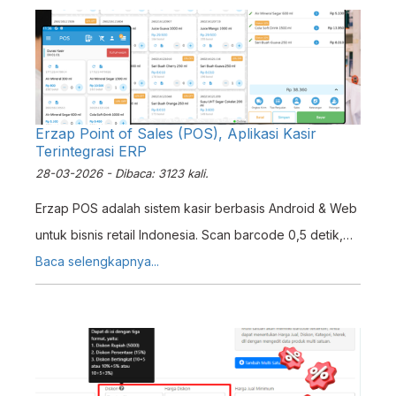
Erzap Point of Sales (POS), Aplikasi Kasir
Terintegrasi ERP
28-03-2026 - Dibaca: 3123 kali.
Erzap POS adalah sistem kasir berbasis Android & Web
untuk bisnis retail Indonesia. Scan barcode 0,5 detik,
mendukung QRIS, multi outlet, laporan real-time, dan
Baca selengkapnya...
integrasi ERP. Coba gratis 14 hari.