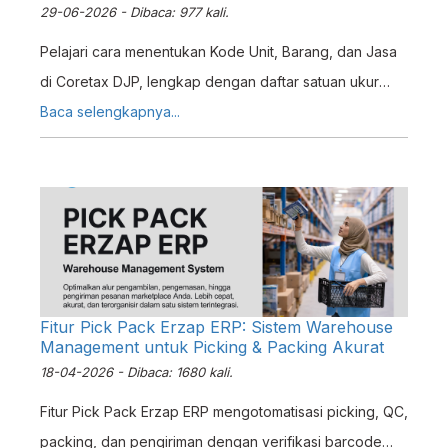
29-06-2026 - Dibaca: 977 kali.
Pelajari cara menentukan Kode Unit, Barang, dan Jasa
di Coretax DJP, lengkap dengan daftar satuan ukur
BKP/JKP dan cara dapatkan kode resmi terbaru dari
Baca selengkapnya...
DJP.
Fitur Pick Pack Erzap ERP: Sistem Warehouse
Management untuk Picking & Packing Akurat
18-04-2026 - Dibaca: 1680 kali.
Fitur Pick Pack Erzap ERP mengotomatisasi picking, QC,
packing, dan pengiriman dengan verifikasi barcode