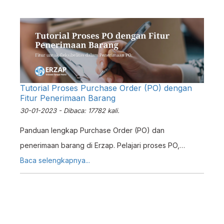
Tutorial Proses Purchase Order (PO) dengan
Fitur Penerimaan Barang
30-01-2023 - Dibaca: 17782 kali.
Panduan lengkap Purchase Order (PO) dan
penerimaan barang di Erzap. Pelajari proses PO,
manfaat, divisi terlibat, fitur penerimaan barang parsial,
Baca selengkapnya...
dan integrasi faktur pembelian.