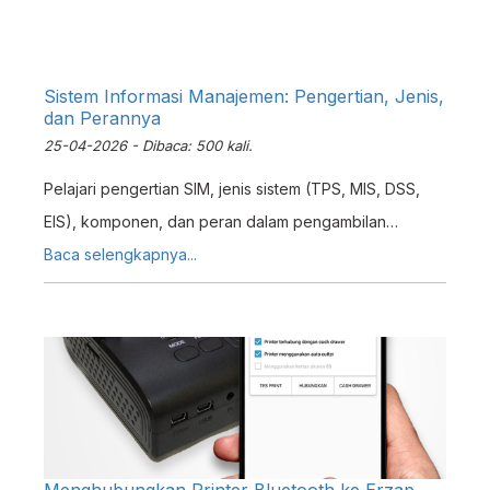
Sistem Informasi Manajemen: Pengertian, Jenis,
dan Perannya
25-04-2026 - Dibaca: 500 kali.
Pelajari pengertian SIM, jenis sistem (TPS, MIS, DSS,
EIS), komponen, dan peran dalam pengambilan
keputusan bisnis serta implementasi ERP modern.
Baca selengkapnya...