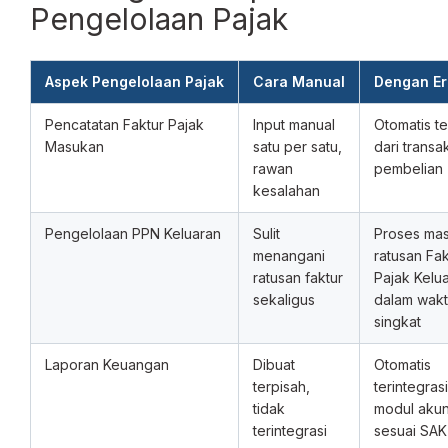
Pengelolaan Pajak
Aspek Pengelolaan Pajak
Cara Manual
Dengan Er
Pencatatan Faktur Pajak
Input manual
Otomatis t
Masukan
satu per satu,
dari transa
rawan
pembelian
kesalahan
Pengelolaan PPN Keluaran
Sulit
Proses mas
menangani
ratusan Fak
ratusan faktur
Pajak Kelu
sekaligus
dalam wak
singkat
Laporan Keuangan
Dibuat
Otomatis
terpisah,
terintegra
tidak
modul akun
terintegrasi
sesuai SAK