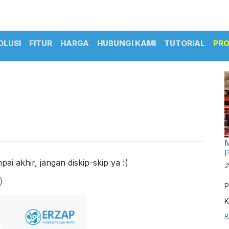
OLUSI
FITUR
HARGA
HUBUNGI KAMI
TUTORIAL
PR
M
pai akhir, jangan diskip-skip ya :(
2
)
P
K
d
B