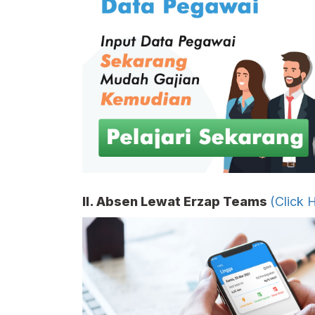
II. Absen Lewat Erzap Teams
(Click 