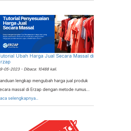
ndonesia.
utorial Ubah Harga Jual Secara Massal di
rzap
9-05-2023 - Dibaca: 10488 kali.
anduan lengkap mengubah harga jual produk
ecara massal di Erzap dengan metode rumus
an Excel. Solusi cepat untuk retail dan
aca selengkapnya...
upermarket.