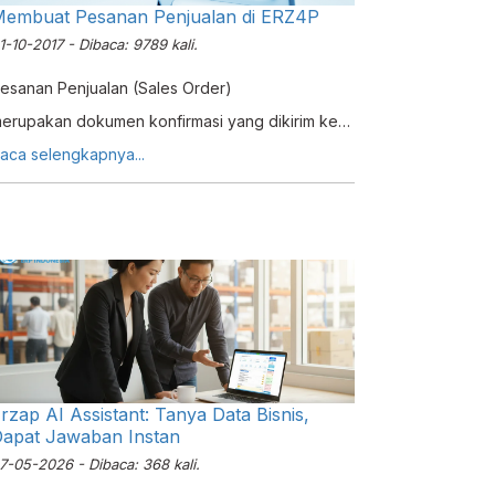
embuat Pesanan Penjualan di ERZ4P
1-10-2017 - Dibaca: 9789 kali.
esanan Penjualan (Sales Order)
erupakan dokumen konfirmasi yang dikirim ke
elanggan sebelum memberikan barang atau jasa
aca selengkapnya...
rzap AI Assistant: Tanya Data Bisnis,
apat Jawaban Instan
7-05-2026 - Dibaca: 368 kali.