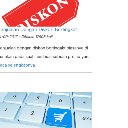
enjualan Dengan Diskon Bertingkat
4-09-2017 - Dibaca: 17905 kali.
enjualan dengan diskon bertingakt biasanya di
unakan pada saat membuat sebuah promo yang
apat di isi pada saat pembuatan invoice / faktur
aca selengkapnya...
enjualan.