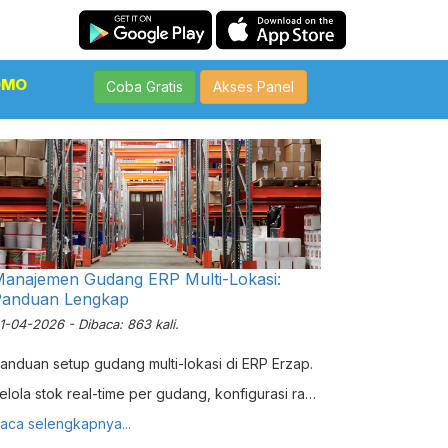
OMO
Coba Gratis
Akses Panel
anajemen Gudang ERP Multi-Lokasi:
Panduan Lengkap
1-04-2026 - Dibaca: 863 kali.
anduan setup gudang multi-lokasi di ERP Erzap.
elola stok real-time per gudang, konfigurasi rak,
an transfer antar-lokasi untuk bisnis multi-cabang
aca selengkapnya...