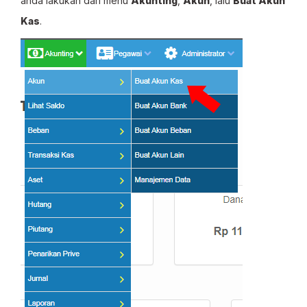
anda lakukan dari menu
Akunting
,
Akun
, lalu
Buat Akun
Kas
.