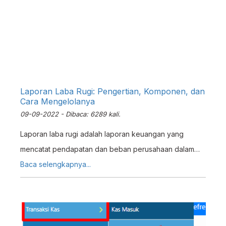
pihak (Supplier sebagai Konsinyor dan Toko sebagai
Konsinyi) dibandingkan dengan pengadaan barang
secara Beli-Putus. Pada sistem ERZ4P, Pembelian
Konsinyasi dapat diterapkan. Ini dikarenakan ERZAP
menyediakan opsi Konsinyasi pada saat pembuatan
Faktur Pembelian.
Laporan Laba Rugi: Pengertian, Komponen, dan
Cara Mengelolanya
09-09-2022 - Dibaca: 6289 kali.
Laporan laba rugi adalah laporan keuangan yang
mencatat pendapatan dan beban perusahaan dalam
periode tertentu. Pelajari komponen, jenis, dan cara
Baca selengkapnya...
mengelolanya.