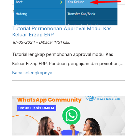
Tutorial Permohonan Approval Modul Kas
Keluar Erzap ERP
16-03-2024 - Dibaca: 1731 kali.
Tutorial lengkap permohonan approval modul Kas
Keluar Erzap ERP. Panduan pengajuan dari pemohon,
proses approval, hingga finalisasi persetujuan
Baca selengkapnya...
approver.