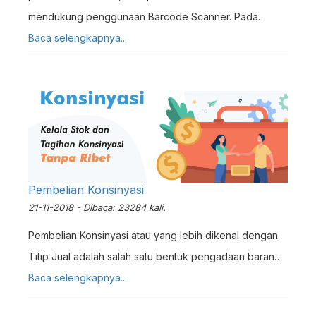
mendukung penggunaan Barcode Scanner. Pada
Tutorial kali ini, kami akan menjelaskan cara
Baca selengkapnya...
pemasangan Barcode Scanner pada Erzap Lite Android
Pembelian Konsinyasi
21-11-2018 - Dibaca: 23284 kali.
Pembelian Konsinyasi atau yang lebih dikenal dengan
Titip Jual adalah salah satu bentuk pengadaan barang
yang kerap digunakan pada usaha jenis Retail. Ini
Baca selengkapnya...
karena konsinyasi lebih menguntungkan kedua belah