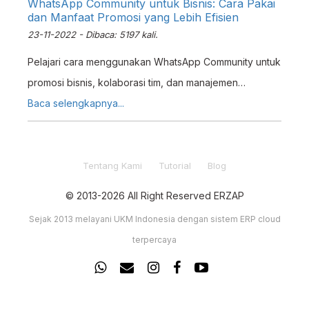
WhatsApp Community untuk Bisnis: Cara Pakai
dan Manfaat Promosi yang Lebih Efisien
23-11-2022 - Dibaca: 5197 kali.
Pelajari cara menggunakan WhatsApp Community untuk
promosi bisnis, kolaborasi tim, dan manajemen
pelanggan. Strategi komunikasi bisnis yang hemat
Baca selengkapnya...
waktu.
Tentang Kami
Tutorial
Blog
© 2013-2026 All Right Reserved ERZAP
Sejak 2013 melayani UKM Indonesia dengan sistem ERP cloud
terpercaya