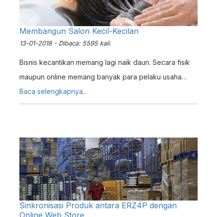
Membangun Salon Kecil-Kecilan
13-01-2018 - Dibaca: 5595 kali.
Bisnis kecantikan memang lagi naik daun. Secara fisik
maupun online memang banyak para pelaku usaha
yang menggeser mata pencahariannya ke bentuk
Baca selengkapnya...
usaha jasa yang satu ini.
Sinkronisasi Produk antara ERZ4P dengan
Online Web Store