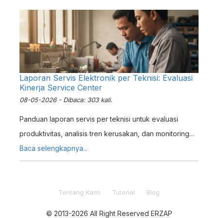
Laporan Servis Elektronik per Teknisi: Evaluasi
Kinerja Service Center
08-05-2026 - Dibaca: 303 kali.
Panduan laporan servis per teknisi untuk evaluasi
produktivitas, analisis tren kerusakan, dan monitoring
keuangan service center dengan sistem ERP Erzap.
Baca selengkapnya...
Tentang Kami
Tutorial
Blog
© 2013-2026 All Right Reserved ERZAP