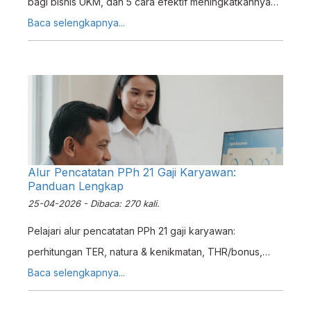
bagi bisnis UKM, dan 5 cara efektif meningkatkannya
agar merek Anda dikenal lebih luas di pasar.
Baca selengkapnya...
Alur Pencatatan PPh 21 Gaji Karyawan:
Panduan Lengkap
25-04-2026 - Dibaca: 270 kali.
Pelajari alur pencatatan PPh 21 gaji karyawan:
perhitungan TER, natura & kenikmatan, THR/bonus,
jurnal akuntansi, hingga pelaporan. Panduan lengkap
Baca selengkapnya...
2024.