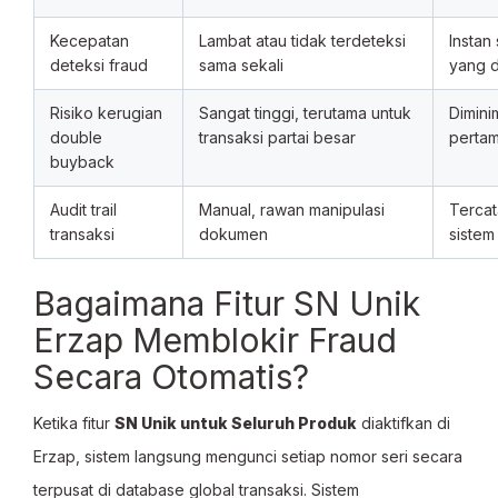
Kecepatan
Lambat atau tidak terdeteksi
Instan
deteksi fraud
sama sekali
yang d
Risiko kerugian
Sangat tinggi, terutama untuk
Dimini
double
transaksi partai besar
pertam
buyback
Audit trail
Manual, rawan manipulasi
Tercat
transaksi
dokumen
sistem
Bagaimana Fitur SN Unik
Erzap Memblokir Fraud
Secara Otomatis?
Ketika fitur
SN Unik untuk Seluruh Produk
diaktifkan di
Erzap, sistem langsung mengunci setiap nomor seri secara
terpusat di database global transaksi. Sistem