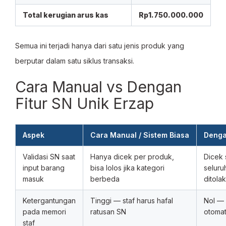
Total kerugian arus kas
Rp1.750.000.000
Semua ini terjadi hanya dari satu jenis produk yang
berputar dalam satu siklus transaksi.
Cara Manual vs Dengan
Fitur SN Unik Erzap
Aspek
Cara Manual / Sistem Biasa
Denga
Validasi SN saat
Hanya dicek per produk,
Dicek 
input barang
bisa lolos jika kategori
seluru
masuk
berbeda
ditolak
Ketergantungan
Tinggi — staf harus hafal
Nol — 
pada memori
ratusan SN
otomat
staf