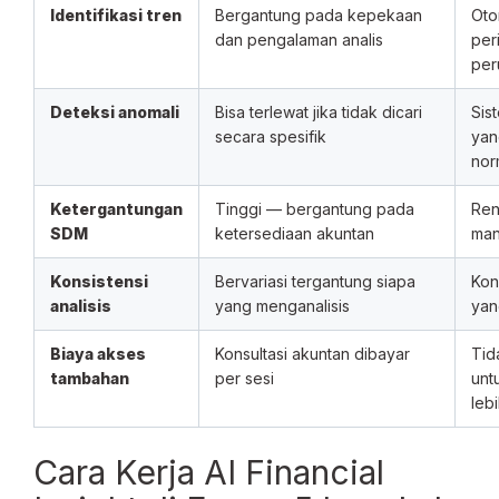
Identifikasi tren
Bergantung pada kepekaan
Oto
dan pengalaman analis
per
per
Deteksi anomali
Bisa terlewat jika tidak dicari
Sis
secara spesifik
yan
nor
Ketergantungan
Tinggi — bergantung pada
Ren
SDM
ketersediaan akuntan
man
Konsistensi
Bervariasi tergantung siapa
Kon
analisis
yang menganalisis
yan
Biaya akses
Konsultasi akuntan dibayar
Tid
tambahan
per sesi
unt
leb
Cara Kerja AI Financial