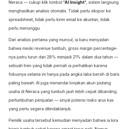
Neraca — cukup klik tombol
'AI Insight'
, sistem langsung
menghasilkan analisis otomatis. Tidak perlu ekspor ke
spreadsheet, tidak perlu kirim email ke akuntan, tidak
perlu menunggu.
Dari analisis pertama yang muncul, ia baru menyadari
bahwa meski revenue tumbuh, gross margin percentage-
nya justru turun dari 28% menjadi 21% dalam dua tahun —
sebuah tren yang tidak pernah ia perhatikan karena
fokusnya selama ini hanya pada angka laba bersih di baris
paling bawah. AI juga menandai lonjakan akun piutang
usaha di Neraca yang tumbuh jauh lebih cepat dibanding
pertumbuhan penjualan — sinyal potensi risiko arus kas
yang perlu segera ditindaklanjuti.
Pemilik usaha tersebut kemudian menyadari bahwa ia kira
bisnis tumbuh sehat karena omzet terus naik. Namun