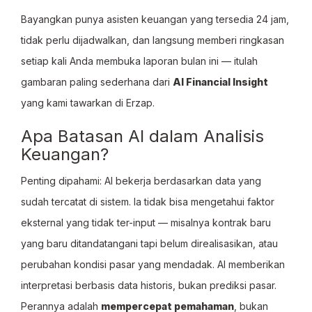
Bayangkan punya asisten keuangan yang tersedia 24 jam,
tidak perlu dijadwalkan, dan langsung memberi ringkasan
setiap kali Anda membuka laporan bulan ini — itulah
gambaran paling sederhana dari
AI Financial Insight
yang kami tawarkan di Erzap.
Apa Batasan AI dalam Analisis
Keuangan?
Penting dipahami: AI bekerja berdasarkan data yang
sudah tercatat di sistem. Ia tidak bisa mengetahui faktor
eksternal yang tidak ter-input — misalnya kontrak baru
yang baru ditandatangani tapi belum direalisasikan, atau
perubahan kondisi pasar yang mendadak. AI memberikan
interpretasi berbasis data historis, bukan prediksi pasar.
Perannya adalah
mempercepat pemahaman
, bukan