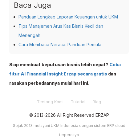
Baca Juga
Panduan Lengkap Laporan Keuangan untuk UKM
Tips Manajemen Arus Kas Bisnis Kecil dan
Menengah
Cara Membaca Neraca: Panduan Pemula
Siap membuat keputusan bisnis lebih cepat?
Coba
fitur AI Financial Insight Erzap secara gratis
dan
rasakan perbedaannya mulai hari ini.
Tentang Kami
Tutorial
Blog
© 2013-2026 All Right Reserved ERZAP
Sejak 2013 melayani UKM Indonesia dengan sistem ERP cloud
terpercaya