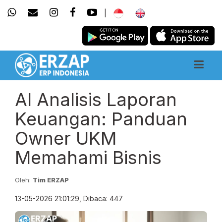
|
AI Analisis Laporan
Keuangan: Panduan
Owner UKM
Memahami Bisnis
Oleh:
Tim ERZAP
13-05-2026 21:01:29, Dibaca: 447