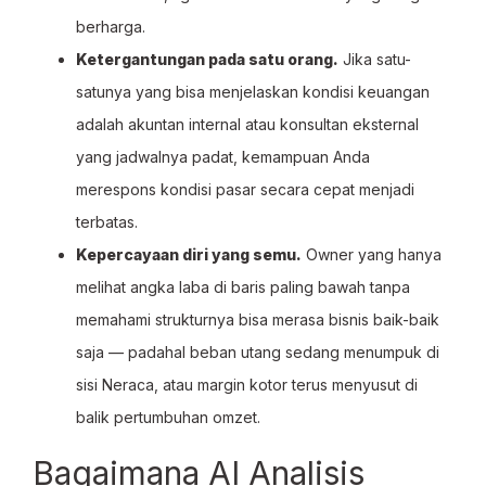
berharga.
Ketergantungan pada satu orang.
Jika satu-
satunya yang bisa menjelaskan kondisi keuangan
adalah akuntan internal atau konsultan eksternal
yang jadwalnya padat, kemampuan Anda
merespons kondisi pasar secara cepat menjadi
terbatas.
Kepercayaan diri yang semu.
Owner yang hanya
melihat angka laba di baris paling bawah tanpa
memahami strukturnya bisa merasa bisnis baik-baik
saja — padahal beban utang sedang menumpuk di
sisi Neraca, atau margin kotor terus menyusut di
balik pertumbuhan omzet.
Bagaimana AI Analisis