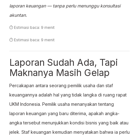
laporan keuangan — tanpa perlu menunggu konsultasi
akuntan.
⏱ Estimasi baca: 9 menit
⏱ Estimasi baca: 9 menit
Laporan Sudah Ada, Tapi
Maknanya Masih Gelap
Percakapan antara seorang pemilik usaha dan staf
keuangannya adalah hal yang tidak langka di ruang rapat
UKM Indonesia. Pemilik usaha menanyakan tentang
laporan keuangan yang baru diterima, apakah angka-
angka tersebut menunjukkan kondisi bisnis yang baik atau
jelek. Staf keuangan kemudian menyatakan bahwa ia perlu