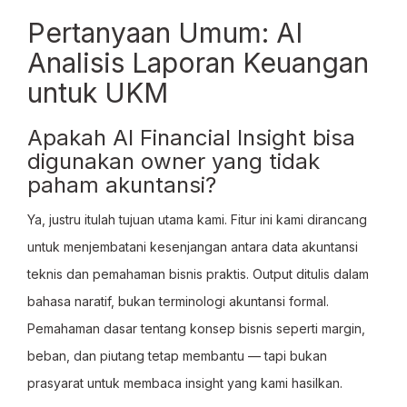
Pertanyaan Umum: AI
Analisis Laporan Keuangan
untuk UKM
Apakah AI Financial Insight bisa
digunakan owner yang tidak
paham akuntansi?
Ya, justru itulah tujuan utama kami. Fitur ini kami dirancang
untuk menjembatani kesenjangan antara data akuntansi
teknis dan pemahaman bisnis praktis. Output ditulis dalam
bahasa naratif, bukan terminologi akuntansi formal.
Pemahaman dasar tentang konsep bisnis seperti margin,
beban, dan piutang tetap membantu — tapi bukan
prasyarat untuk membaca insight yang kami hasilkan.