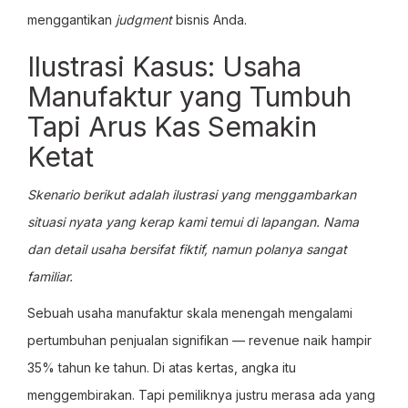
menggantikan
judgment
bisnis Anda.
Ilustrasi Kasus: Usaha
Manufaktur yang Tumbuh
Tapi Arus Kas Semakin
Ketat
Skenario berikut adalah ilustrasi yang menggambarkan
situasi nyata yang kerap kami temui di lapangan. Nama
dan detail usaha bersifat fiktif, namun polanya sangat
familiar.
Sebuah usaha manufaktur skala menengah mengalami
pertumbuhan penjualan signifikan — revenue naik hampir
35% tahun ke tahun. Di atas kertas, angka itu
menggembirakan. Tapi pemiliknya justru merasa ada yang