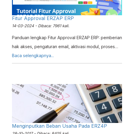
Fitur Approval ERZAP ERP
14-03-2024 - Dibaca: 7961 kali.
Panduan lengkap Fitur Approval ERZAP ERP: pemberian
hak akses, pengaturan email, aktivasi modul, proses
persetujuan, dan notifikasi approval.
Baca selengkapnya...
Menginputkan Beban Usaha Pada ERZ4P
28-10-2017 - Dibaca: 8405 kali.