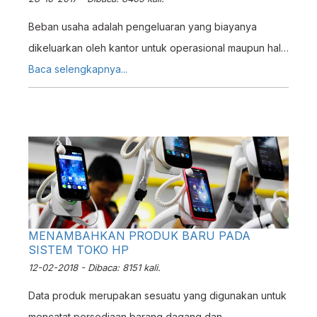
Beban usaha adalah pengeluaran yang biayanya
dikeluarkan oleh kantor untuk operasional maupun hal
lain. Berikut adalah cara menginputkan beban usaha di
Baca selengkapnya...
ERZ4P.
MENAMBAHKAN PRODUK BARU PADA
SISTEM TOKO HP
12-02-2018 - Dibaca: 8151 kali.
Data produk merupakan sesuatu yang digunakan untuk
mencatat persediaan barang dagang dan