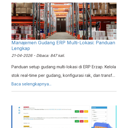
Manajemen Gudang ERP Multi-Lokasi: Panduan
Lengkap
21-04-2026 - Dibaca: 847 kali.
Panduan setup gudang multi-lokasi di ERP Erzap. Kelola
stok real-time per gudang, konfigurasi rak, dan transfer
antar-lokasi untuk bisnis multi-cabang Indonesia.
Baca selengkapnya...