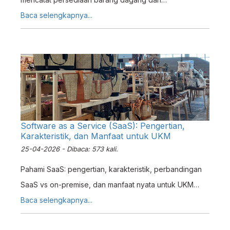
transaksi dalam suatu perusahaan.
Baca selengkapnya...
Software as a Service (SaaS): Pengertian,
Karakteristik, dan Manfaat untuk UKM
25-04-2026 - Dibaca: 573 kali.
Pahami SaaS: pengertian, karakteristik, perbandingan
SaaS vs on-premise, dan manfaat nyata untuk UKM
Indonesia dengan platform ERP terintegrasi.
Baca selengkapnya...