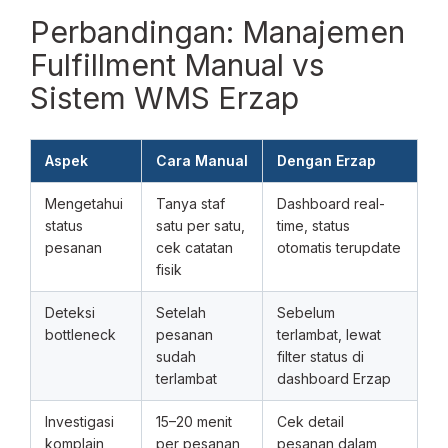
Perbandingan: Manajemen
Fulfillment Manual vs
Sistem WMS Erzap
Aspek
Cara Manual
Dengan Erzap
Mengetahui
Tanya staf
Dashboard real-
status
satu per satu,
time, status
pesanan
cek catatan
otomatis terupdate
fisik
Deteksi
Setelah
Sebelum
bottleneck
pesanan
terlambat, lewat
sudah
filter status di
terlambat
dashboard Erzap
Investigasi
15–20 menit
Cek detail
komplain
per pesanan,
pesanan dalam