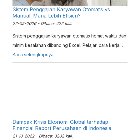
Sistem Penggajian Karyawan Otomatis vs
Manual: Mana Lebih Efisien?
22-05-2026 - Dibaca: 422 kali.
Sistem penggajian karyawan otomatis hemat waktu dan
minim kesalahan dibanding Excel. Pelajari cara kerja
payroll ERP terintegrasi untuk UKM Indonesia.
Baca selengkapnya...
Dampak Krisis Ekonomi Global terhadap
Financial Report Perusahaan di Indonesia
21-10-2022 - Dibaca: 3202 kali.