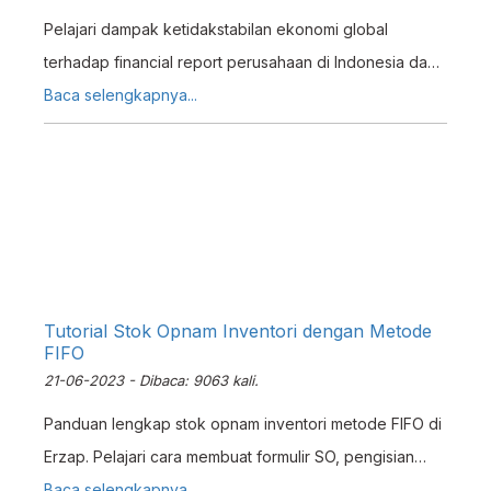
Pelajari dampak ketidakstabilan ekonomi global
terhadap financial report perusahaan di Indonesia dan
cara mengelolanya dengan sistem ERP.
Baca selengkapnya...
Tutorial Stok Opnam Inventori dengan Metode
FIFO
21-06-2023 - Dibaca: 9063 kali.
Panduan lengkap stok opnam inventori metode FIFO di
Erzap. Pelajari cara membuat formulir SO, pengisian
hasil, koreksi stok, dan manajemen persediaan efisien.
Baca selengkapnya...