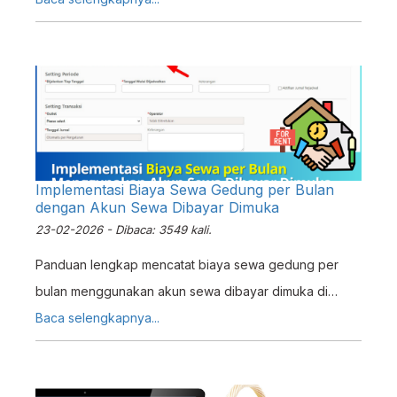
Implementasi Biaya Sewa Gedung per Bulan
dengan Akun Sewa Dibayar Dimuka
23-02-2026 - Dibaca: 3549 kali.
Panduan lengkap mencatat biaya sewa gedung per
bulan menggunakan akun sewa dibayar dimuka di
ERZAP ERP. Sesuai prinsip matching cost dengan
Baca selengkapnya...
revenue.