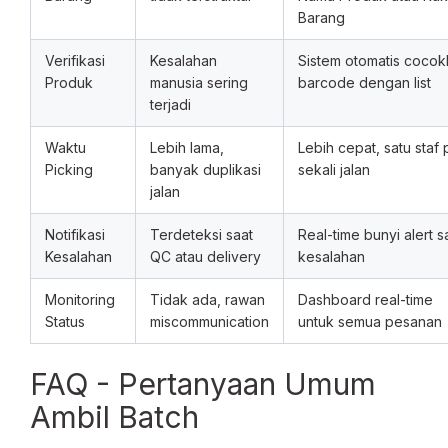
Barang
Verifikasi
Kesalahan
Sistem otomatis coco
Produk
manusia sering
barcode dengan list
terjadi
Waktu
Lebih lama,
Lebih cepat, satu staf p
Picking
banyak duplikasi
sekali jalan
jalan
Notifikasi
Terdeteksi saat
Real-time bunyi alert s
Kesalahan
QC atau delivery
kesalahan
Monitoring
Tidak ada, rawan
Dashboard real-time
Status
miscommunication
untuk semua pesanan
FAQ - Pertanyaan Umum
Ambil Batch