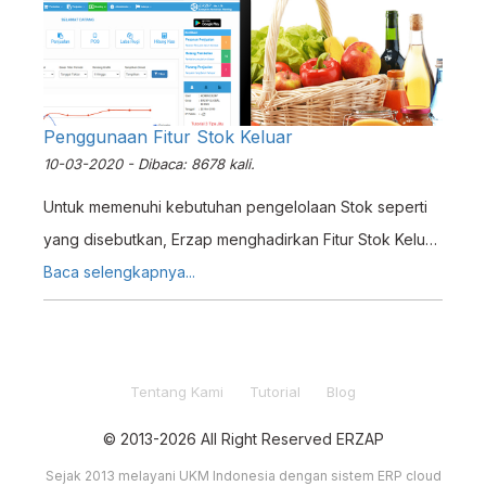
Penggunaan Fitur Stok Keluar
10-03-2020 - Dibaca: 8678 kali.
Untuk memenuhi kebutuhan pengelolaan Stok seperti
yang disebutkan, Erzap menghadirkan Fitur Stok Keluar,
yang berfungsi untuk mengurangi Stok diluar penjualan
Baca selengkapnya...
dan otomatis mencatat pembukuan terkait Stok yang
berkurang tersebut.
Tentang Kami
Tutorial
Blog
© 2013-2026 All Right Reserved ERZAP
Sejak 2013 melayani UKM Indonesia dengan sistem ERP cloud