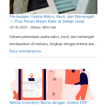
Perbedaan Usaha Mikro, Kecil, dan Menengah
— Plus Peran Mesin Kasir di Setiap Level
02-10-2022 - Dibaca: 9852 kali.
Pahami perbedaan usaha mikro, kecil, dan menengah
berdasarkan UU terbaru, lengkap dengan kriteria aset,
modal, dan peran mesin kasir untuk tiap level bisnis.
Baca selengkapnya...
Kelola Inventory Bisnis dengan Sistem ERP