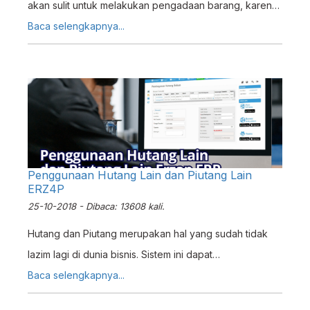
akan sulit untuk melakukan pengadaan barang, karena
distributor adalah jembatan penghubung antara usaha
Baca selengkapnya...
anda dan pabrik. Menjadi distributor bukan hal yang
mudah untuk dilakukan, terutama di bagian pendataan
dan pembukuan. Anda memerlukan sebuah sistem
untuk menghandle pendataan dari segala kegiatan
yang ada seperti pengadaan, penjualan, monitoring
stok, dan pembukuan. Tetapi dengan menggunakan
Sistem ERZAP, Distributor tidak perlu risau, karena
Penggunaan Hutang Lain dan Piutang Lain
ERZ4P
dengan penerapan Sistem ERZAP dapat mempermudah
25-10-2018 - Dibaca: 13608 kali.
anda dalam melakukan pendataan kegiatan tersebut
Hutang dan Piutang merupakan hal yang sudah tidak
lazim lagi di dunia bisnis. Sistem ini dapat
menguntungkan kedua belah pihak, baik Kreditur
Baca selengkapnya...
maupun Debitur. Walapun menguntungkan, hutang dan