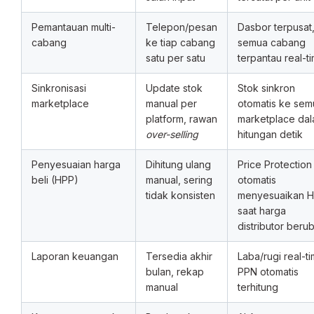
Pemantauan multi-
Telepon/pesan
Dasbor terpusat
cabang
ke tiap cabang
semua cabang
satu per satu
terpantau real-t
Sinkronisasi
Update stok
Stok sinkron
marketplace
manual per
otomatis ke sem
platform, rawan
marketplace da
over-selling
hitungan detik
Penyesuaian harga
Dihitung ulang
Price Protection
beli (HPP)
manual, sering
otomatis
tidak konsisten
menyesuaikan 
saat harga
distributor beru
Laporan keuangan
Tersedia akhir
Laba/rugi real-ti
bulan, rekap
PPN otomatis
manual
terhitung