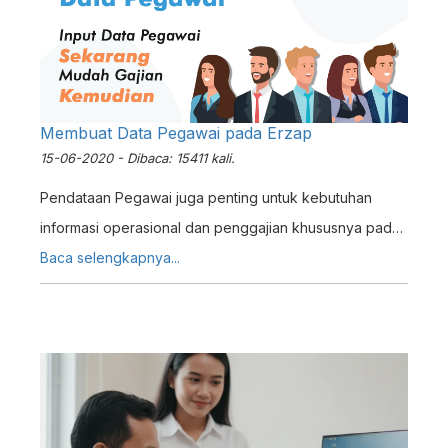
Membuat Data Pegawai pada Erzap
15-06-2020 - Dibaca: 15411 kali.
Pendataan Pegawai juga penting untuk kebutuhan
informasi operasional dan penggajian khususnya pada
Usaha Menengah sampai Enterprise. Pendataan ini
Baca selengkapnya...
tentunya akan cukup sulit dikelola dan diakses bila
masih dilakukan secara manual tanpa bantuan Sistem
Informasi dan Teknologi. Maka untuk mempermudah
proses pendataan Pegawai, Erzap menciptakan fitur
Manajemen Data Pegawai dimana pada fitur ini anda
dapat menginput informasi seputar Pegawai pada