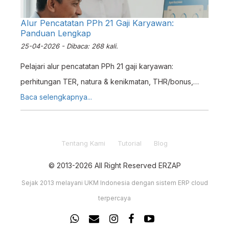
Perusahaan anda. Pada Tutorial kali ini kami akan
Alur Pencatatan PPh 21 Gaji Karyawan:
menjelaskan cara mengelola Data Pegawai pada Sistem
Panduan Lengkap
ERP Erzap.
25-04-2026 - Dibaca: 268 kali.
Pelajari alur pencatatan PPh 21 gaji karyawan:
perhitungan TER, natura & kenikmatan, THR/bonus,
jurnal akuntansi, hingga pelaporan. Panduan lengkap
Baca selengkapnya...
2024.
Tentang Kami
Tutorial
Blog
© 2013-2026 All Right Reserved ERZAP
Sejak 2013 melayani UKM Indonesia dengan sistem ERP cloud
terpercaya