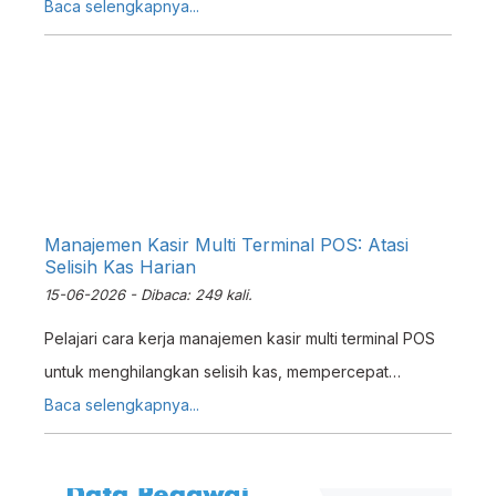
back office dengan mudah dan cepat.
Baca selengkapnya...
Manajemen Kasir Multi Terminal POS: Atasi
Selisih Kas Harian
15-06-2026 - Dibaca: 249 kali.
Pelajari cara kerja manajemen kasir multi terminal POS
untuk menghilangkan selisih kas, mempercepat
rekonsiliasi, dan memantau saldo kasir secara real-time
Baca selengkapnya...
di Erzap.