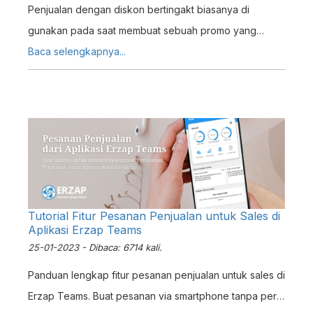
Penjualan dengan diskon bertingakt biasanya di
gunakan pada saat membuat sebuah promo yang
dapat di isi pada saat pembuatan invoice / faktur
Baca selengkapnya...
penjualan.
Tutorial Fitur Pesanan Penjualan untuk Sales di
Aplikasi Erzap Teams
25-01-2023 - Dibaca: 6714 kali.
Panduan lengkap fitur pesanan penjualan untuk sales di
Erzap Teams. Buat pesanan via smartphone tanpa perlu